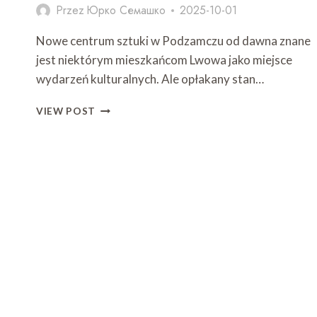
Przez
Юрко Семашко
2025-10-01
Nowe centrum sztuki w Podzamczu od dawna znane
jest niektórym mieszkańcom Lwowa jako miejsce
wydarzeń kulturalnych. Ale opłakany stan…
FABRYKA
VIEW POST
DŻEMU
Z
BLISKA