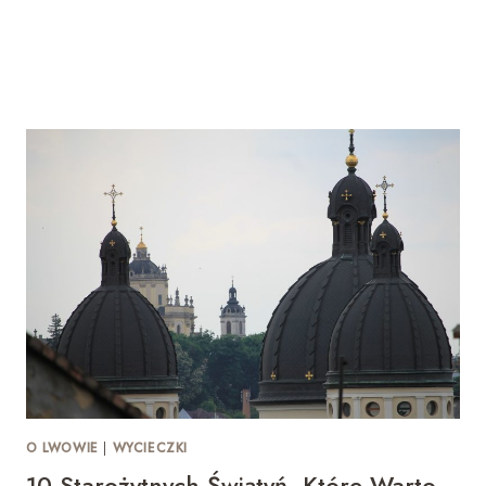
O LWOWIE
|
WYCIECZKI
10 Starożytnych Świątyń, Które Warto