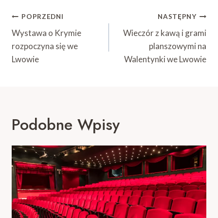
Nawigacja
POPRZEDNI
NASTĘPNY
Wpisu
Wystawa o Krymie
Wieczór z kawą i grami
rozpoczyna się we
planszowymi na
Lwowie
Walentynki we Lwowie
Podobne Wpisy