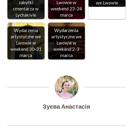
zabytki
Lwowie w
we Lwowie
cmentarza w
weekend 23-24
Lychakivie
marca
Wydarzenia
Wydarzenia
artystyczne we
artystyczne we
Lwowie w
Lwowie w
weekend 30-31
weekend 2-3
marca
marca
Зуєва Анастасія