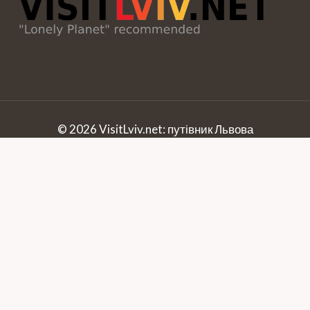
© 2026 VisitLviv.net: путівник Львова
Рекомендуємо інформацію про
Чани Львів
.
Українська
(
Ukraiński
)
English
(
Angielski
)
Polski