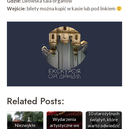
Gdzie:
Lwowska sala organów
Wejście:
bilety można kupić w kasie lub pod linkiem
Related Posts:
10 starożytnych
Wydarzenia
świątyń, które
Niezwykłe
artystyczne we
warto odwiedzić