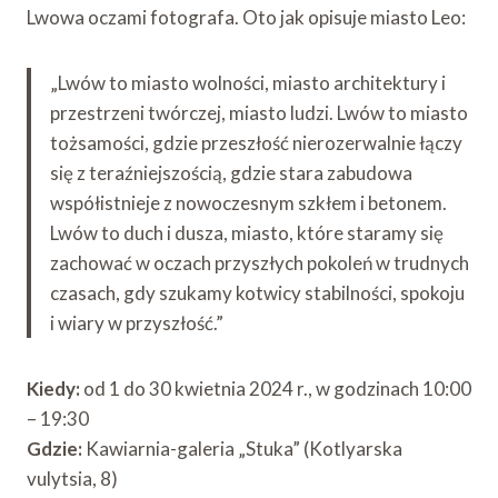
Lwowa oczami fotografa. Oto jak opisuje miasto Leo:
„Lwów to miasto wolności, miasto architektury i
przestrzeni twórczej, miasto ludzi. Lwów to miasto
tożsamości, gdzie przeszłość nierozerwalnie łączy
się z teraźniejszością, gdzie stara zabudowa
współistnieje z nowoczesnym szkłem i betonem.
Lwów to duch i dusza, miasto, które staramy się
zachować w oczach przyszłych pokoleń w trudnych
czasach, gdy szukamy kotwicy stabilności, spokoju
i wiary w przyszłość.”
Kiedy:
od 1 do 30 kwietnia 2024 r., w godzinach 10:00
– 19:30
Gdzie:
Kawiarnia-galeria „Stuka” (Kotlyarska
vulytsia, 8)