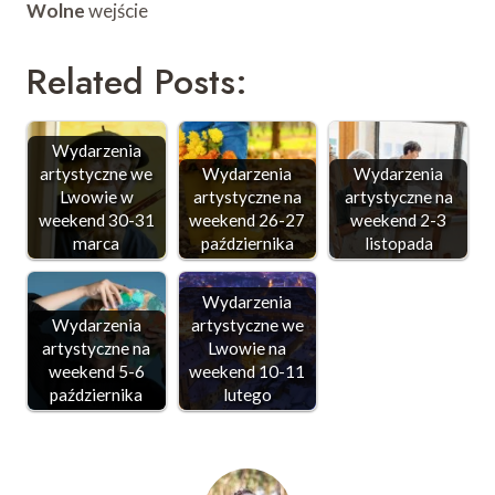
Wolne
wejście
Related Posts:
Wydarzenia
artystyczne we
Wydarzenia
Wydarzenia
Lwowie w
artystyczne na
artystyczne na
weekend 30-31
weekend 26-27
weekend 2-3
marca
października
listopada
Wydarzenia
Wydarzenia
artystyczne we
artystyczne na
Lwowie na
weekend 5-6
weekend 10-11
października
lutego