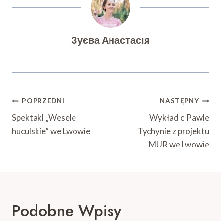
Зуєва Анастасія
Nawigacja
POPRZEDNI
NASTĘPNY
Wpisu
Spektakl „Wesele
Wykład o Pawle
huculskie” we Lwowie
Tychynie z projektu
MUR we Lwowie
Podobne Wpisy