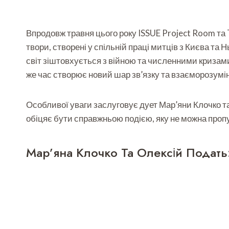
Впродовж травня цього року ISSUE Project Room та 
твори, створені у спільній праці митців з Києва та
світ зіштовхується з війною та численними кризами.
же час створює новий шар зв’язку та взаєморозумі
Особливої уваги заслуговує дует Мар’яни Клочко та
обіцяє бути справжньою подією, яку не можна проп
Мар’яна Клочко Та Олексій Подать