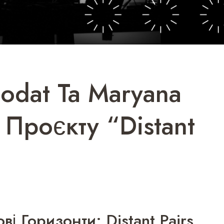
Podat Та Maryana
 Проєкту “Distant
і Горизонти: Distant Pairs