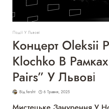
Події У Львові
Концерт Oleksii 
Klochko В Рамках
Pairs” У Львові
Від
fersht
6 Травня, 2025
Мистецьке Занурення У Нов