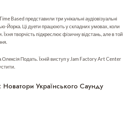
Time Based представили три унікальні аудіовізуальні
 Нью-Йорка. Ці дуети працюють у складних умовах, коли
 Їхня творчість підкреслює фізичну відстань, але в той
ння.
 Олексія Подать. Їхній виступ у Jam Factory Art Center
устити.
: Новатори Українського Саунду