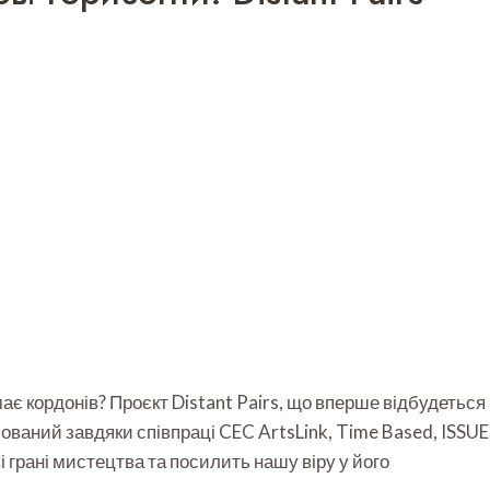
ає кордонів? Проєкт Distant Pairs, що вперше відбудеться
зований завдяки співпраці CEC ArtsLink, Time Based, ISSUE
і грані мистецтва та посилить нашу віру у його