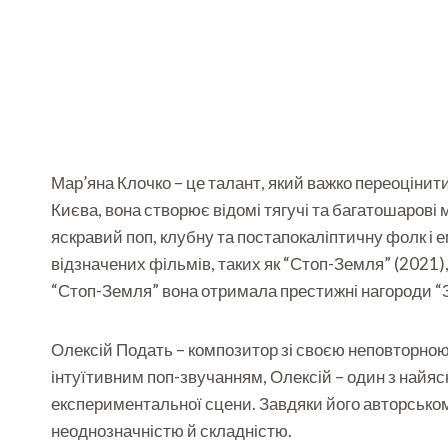
Мар’яна Клочко – це талант, який важко переоцінит
Києва, вона створює відомі тягучі та багатошарові 
яскравий поп, клубну та постапокаліптичну фолк і е
відзначених фільмів, таких як “Стоп-Земля” (2021), 
“Стоп-Земля” вона отримала престижні нагороди “З
Олексій Подать – композитор зі своєю неповторною
інтуїтивним поп-звучанням, Олексій – один з найяс
експериментальної сцени. Завдяки його авторському
неоднозначністю й складністю.