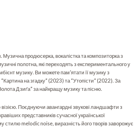
и. Музична продюсерка, вокалістка та композиторка з
музичні полотна, які переходять з експериментального у
мбієнт музику. Ви можете пам’ятати її музику з
“Картина на згадку” (2023) та “Утопісти” (2022). За
олота Дзиґа” за найкращу музику та пісню.
 візією. Поєднуючи авангардні звукові ландшафти з
кравіших представників сучасної української
 стилю melodic noise, виразність його творів заворожує