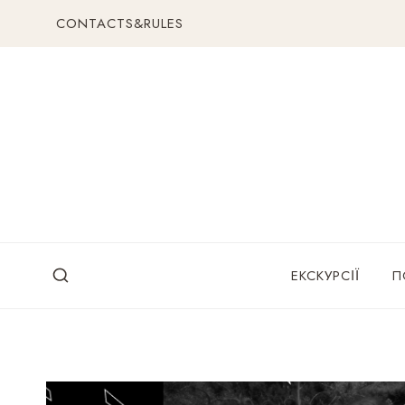
Перейти
CONTACTS&RULES
до
вмісту
ЕКСКУРСІЇ
П