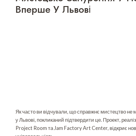
Вперше У Львові
Як часто ви відчували, що справжнє мистецтво не м
у Львові, покликаний підтвердити це. Проект, реалі
Project Room та Jam Factory Art Center, відкриє нов