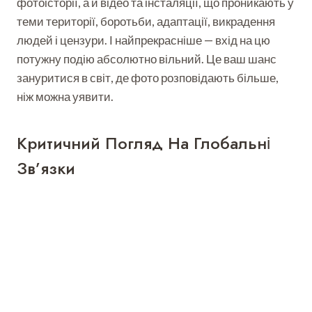
фотоісторії, а й відео та інсталяції, що проникають у
теми території, боротьби, адаптації, викрадення
людей і цензури. І найпрекрасніше — вхід на цю
потужну подію абсолютно вільний. Це ваш шанс
зануритися в світ, де фото розповідають більше,
ніж можна уявити.
Критичний Погляд На Глобальні
Зв’язки