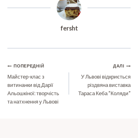
fersht
Навігація
ПОПЕРЕДНІЙ
ДАЛІ
Записів
Майстер-клас з
У Львові відкриється
витинанки від Дарії
різдвяна виставка
Альошкіної: творчість
Тараса Кеба “Коляди”
та натхнення у Львові