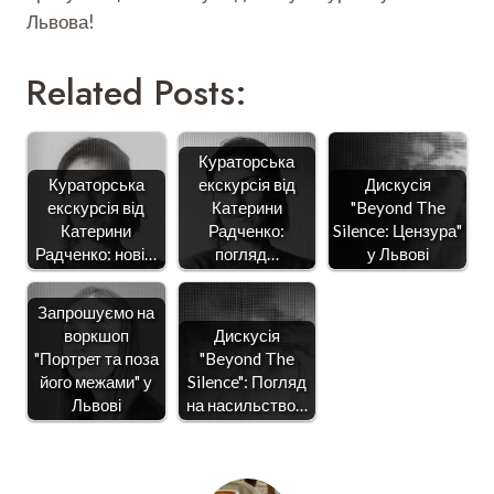
Львова!
Related Posts:
Кураторська
Кураторська
екскурсія від
Дискусія
екскурсія від
Катерини
"Beyond The
Катерини
Радченко:
Silence: Цензура"
Радченко: нові…
погляд…
у Львові
Запрошуємо на
воркшоп
Дискусія
"Портрет та поза
"Beyond The
його межами" у
Silence": Погляд
Львові
на насильство…