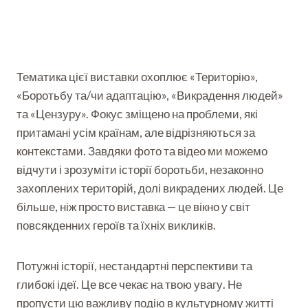
Тематика цієї виставки охоплює «Територію»,
«Боротьбу та/чи адаптацію», «Викрадення людей»
та «Цензуру». Фокус зміщено на проблеми, які
притамані усім країнам, але відрізняються за
контекстами. Завдяки фото та відео ми можемо
відчути і зрозуміти історії боротьби, незаконно
захоплених територій, долі викрадених людей. Це
більше, ніж просто виставка — це вікно у світ
повсякденних героїв та їхніх викликів.
Потужні історії, нестандартні перспективи та
глибокі ідеї. Це все чекає на твою увагу. Не
пропусти цю важливу подію в культурному житті