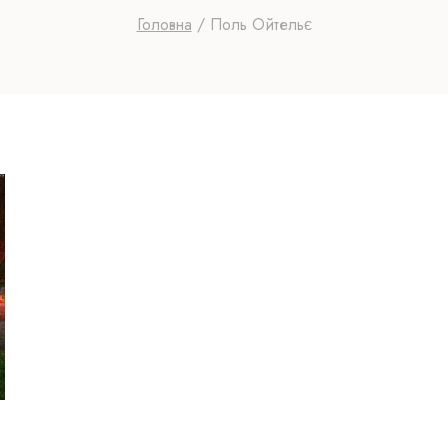
Головна
/
Поль Ойтельє