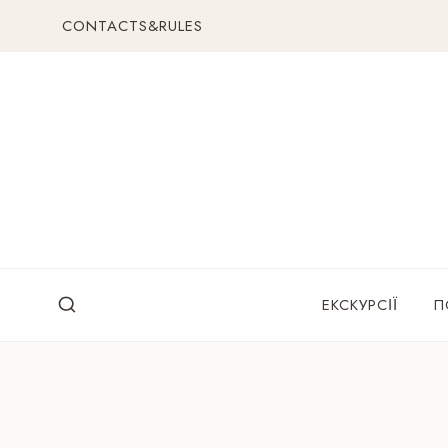
Перейти
CONTACTS&RULES
до
вмісту
ЕКСКУРСІЇ
П