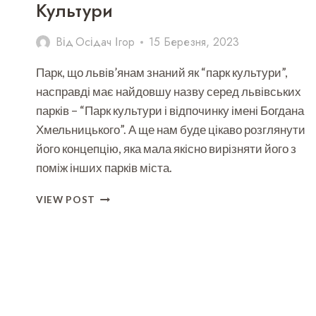
Культури
Від
Осідач Ігор
15 Березня, 2023
Парк, що львів’янам знаний як “парк культури”,
насправді має найдовшу назву серед львівських
парків – “Парк культури і відпочинку імені Богдана
Хмельницького”. А ще нам буде цікаво розглянути
його концепцію, яка мала якісно вирізняти його з
поміж інших парків міста.
ТАЄМНИЦІ
VIEW POST
ТА
РОЗВАГИ
У
ПАРКУ
КУЛЬТУРИ