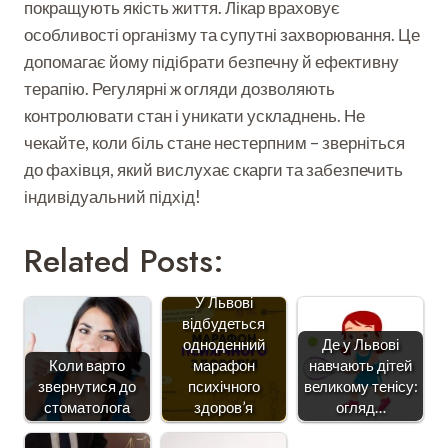
покращують якість життя. Лікар враховує
особливості організму та супутні захворювання. Це
допомагає йому підібрати безпечну й ефективну
терапію. Регулярні ж огляди дозволяють
контролювати стан і уникати ускладнень. Не
чекайте, коли біль стане нестерпним – зверніться
до фахівця, який вислухає скарги та забезпечить
індивідуальний підхід!
Related Posts:
У Львові
відбудеться
одноденний
Де у Львові
Коли варто
марафон
навчають дітей
звернутися до
психічного
великому тенісу:
стоматолога
здоров’я
огляд…