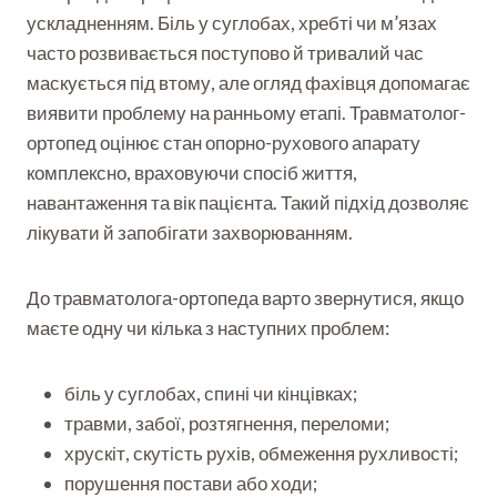
ускладненням. Біль у суглобах, хребті чи м’язах
часто розвивається поступово й тривалий час
маскується під втому, але огляд фахівця допомагає
виявити проблему на ранньому етапі. Травматолог-
ортопед оцінює стан опорно-рухового апарату
комплексно, враховуючи спосіб життя,
навантаження та вік пацієнта. Такий підхід дозволяє
лікувати й запобігати захворюванням.
До травматолога-ортопеда варто звернутися, якщо
маєте одну чи кілька з наступних проблем:
біль у суглобах, спині чи кінцівках;
травми, забої, розтягнення, переломи;
хрускіт, скутість рухів, обмеження рухливості;
порушення постави або ходи;