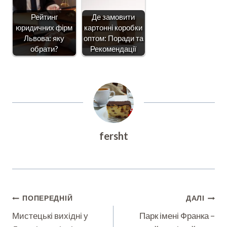
Рейтинг
Де замовити
юридичних фірм
картонні коробки
Львова: яку
оптом: Поради та
обрати?
Рекомендації
fersht
Навігація
ПОПЕРЕДНІЙ
ДАЛІ
Записів
Мистецькі вихідні у
Парк імені Франка –