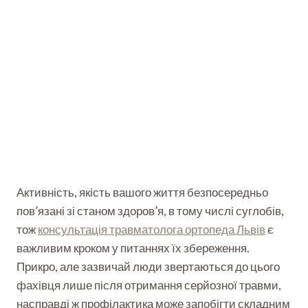
Активність, якість вашого життя безпосередньо
пов’язані зі станом здоров’я, в тому числі суглобів,
тож
консультація травматолога ортопеда Львів
є
важливим кроком у питаннях їх збереження.
Прикро, але зазвичай люди звертаються до цього
фахівця лише після отримання серйозної травми,
насправді ж профілактика може запобігти складним