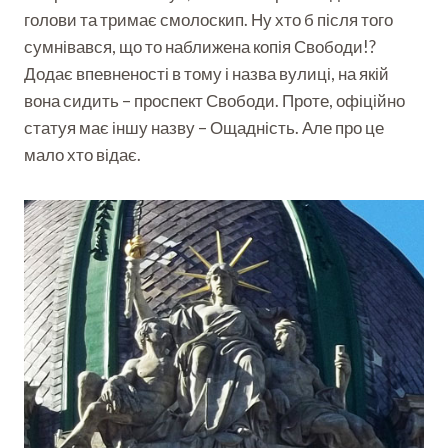
голови та тримає смолоскип. Ну хто б після того
сумнівався, що то наближена копія Свободи!?
Додає впевненості в тому і назва вулиці, на якій
вона сидить – проспект Свободи. Проте, офіційно
статуя має іншу назву – Ощадність. Але про це
мало хто відає.