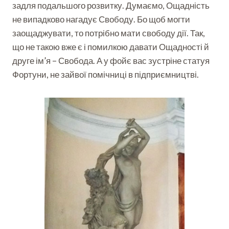
задля подальшого розвитку. Думаємо, Ощадність
не випадково нагадує Свободу. Бо щоб могти
заощаджувати, то потрібно мати свободу дії. Так,
що не такою вже є і помилкою давати Ощадності й
друге ім’я – Свобода. А у фойє вас зустріне статуя
Фортуни, не зайвої помічниці в підприємництві.