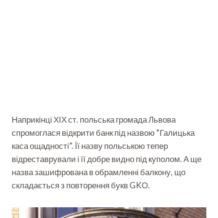
Наприкінці ХІХ ст. польська громада Львова
спромоглася відкрити банк під назвою “Галицька
каса ощадності”. Її назву польською тепер
відреставрували і її добре видно під куполом. А ще
назва зашифрована в обрамленні балкону, що
складається з повторення букв GKО.