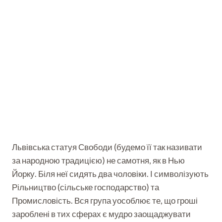
Львівська статуя Свободи (будемо її так називати
за народною традицією) не самотня, як в Нью
Йорку. Біля неї сидять два чоловіки. І символізують
Рільництво (сільське господарство) та
Промисловість. Вся група уособлює те, що гроші
зароблені в тих сферах є мудро заощаджувати