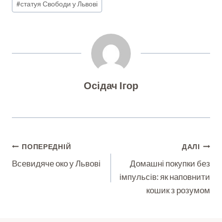
#
статуя Свободи у Львові
Осідач Ігор
Навігація
ПОПЕРЕДНІЙ
ДАЛІ
Записів
Всевидяче око у Львові
Домашні покупки без
імпульсів: як наповнити
кошик з розумом