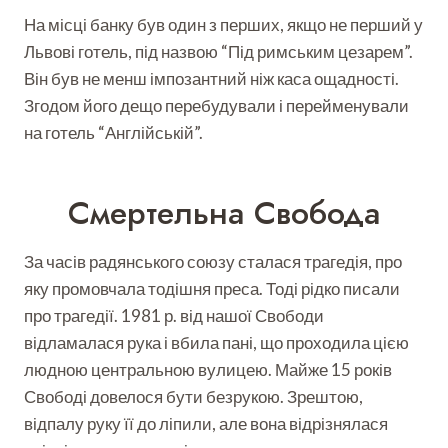
На місці банку був один з перших, якщо не перший у
Львові готель, під назвою “Під римським цезарем”.
Він був не менш імпозантний ніж каса ощадності.
Згодом його дещо перебудували і перейменували
на готель “Англійській”.
Смертельна Свобода
За часів радянського союзу сталася трагедія, про
яку промовчала тодішня преса. Тоді рідко писали
про трагедії. 1981 р. від нашої Свободи
відламалася рука і вбила пані, що проходила цією
людною центральною вулицею. Майже 15 років
Свободі довелося бути безрукою. Зрештою,
відпалу руку її до ліпили, але вона відрізнялася