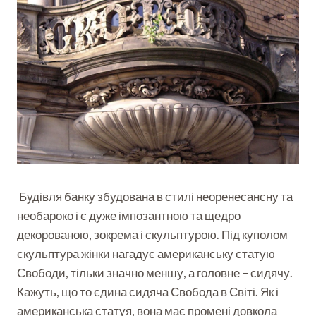
Будівля банку збудована в стилі неоренесансну та
необароко і є дуже імпозантною та щедро
декорованою, зокрема і скульптурою. Під куполом
скульптура жінки нагадує американську статую
Свободи, тільки значно меншу, а головне – сидячу.
Кажуть, що то єдина сидяча Свобода в Світі. Як і
американська статуя, вона має промені довкола