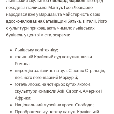
львівський скульптор
Леонард Марконі.
Його рід
походив з італійської Мантуї. І хоч Леонардо
народився вже у Варшаві, та майстерність свою
вдосконалював на батьківщині батька, в Італії. Його
скульптури прикрашають чимало львівських
будівель у центрі міста, зокрема:
Львівську політехніку;
колишній Крайовий суд по вулиці князя
Романа;
дирекцію залізниць на вул. Січових Стрільців,
де є його легендарний Меркурій;
готель Жорж, на чотирьох кутах якого є
скульптури-символи Азії, Європи, Америки і
Африки;
Національний музей на просп. Свободи;
Преображенську церкву на вул. Краківській.