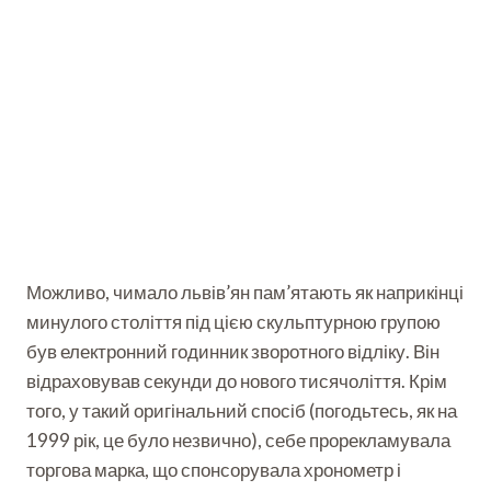
Можливо, чимало львів’ян пам’ятають як наприкінці
минулого століття під цією скульптурною групою
був електронний годинник зворотного відліку. Він
відраховував секунди до нового тисячоліття. Крім
того, у такий оригінальний спосіб (погодьтесь, як на
1999 рік, це було незвично), себе прорекламувала
торгова марка, що спонсорувала хронометр і