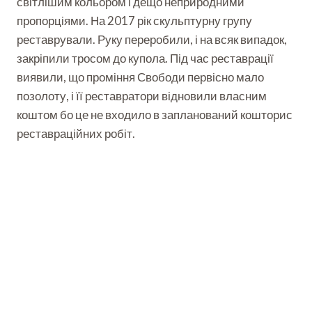
світлішим кольором і дещо неприродними
пропорціями. На 2017 рік скульптурну групу
реставрували. Руку переробили, і на всяк випадок,
закріпили тросом до купола. Під час реставрації
виявили, що проміння Свободи первісно мало
позолоту, і її реставратори відновили власним
коштом бо це не входило в запланований кошторис
реставраційних робіт.