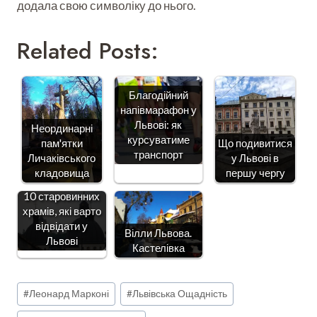
додала свою символіку до нього.
Related Posts:
Благодійний
напівмарафон у
Львові: як
Неординарні
курсуватиме
пам'ятки
Що подивитися
транспорт
Личаківського
у Львові в
кладовища
першу чергу
10 старовинних
храмів, які варто
відвідати у
Вілли Львова.
Львові
Кастелівка
Позначки
#
Леонард Марконі
#
Львівська Ощадність
запису: