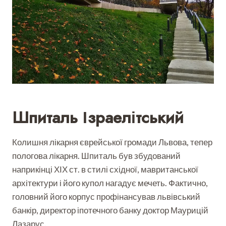
Шпиталь Ізраелітський
Колишня лікарня єврейської громади Львова, тепер
пологова лікарня. Шпиталь був збудований
наприкінці ХІХ ст. в стилі східної, мавританської
архітектури і його купол нагадує мечеть. Фактично,
головний його корпус профінансував львівський
банкір, директор іпотечного банку доктор Маурицій
Лазарус.