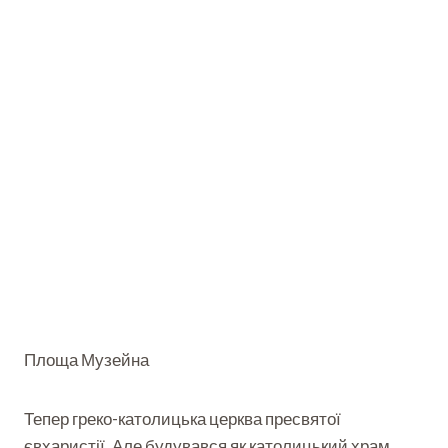
Площа Музейна
Тепер греко-католицька церква пресвятої
євхаристії. Але будувався як католицький храм