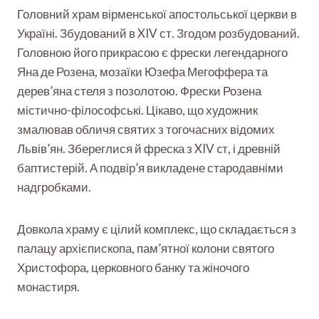
Головний храм вірменської апостольської церкви в
Україні. Збудований в XIV ст. Згодом розбудований.
Головною його прикрасою є фрески легендарного
Яна де Розена, мозаїки Юзефа Мегоффера та
дерев’яна стеля з позолотою. Фрески Розена
містично-філософські. Цікаво, що художник
змалював обличя святих з тогочасних відомих
Львів’ян. Збереглися й фреска з XIV cт, і древній
баптистерій. А подвір’я викладене стародавніми
надгробками.
Довкола храму є цілий комплекс, що складається з
палацу архієпископа, пам’ятної колони святого
Христофора, церковного банку та жіночого
монастиря.