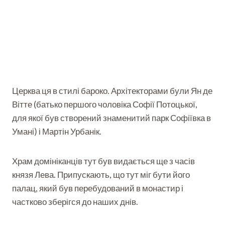
Церква ця в стилі бароко. Архітекторами були Ян де
Вітте (батько першого чоловіка Софії Потоцької,
для якої був створений знаменитий парк Софіївка в
Умані) і Мартін Урбанік.
Храм домініканців тут був видається ще з часів
князя Лева. Припускають, що тут міг бути його
палац, який був перебудований в монастир і
частково зберігся до наших днів.