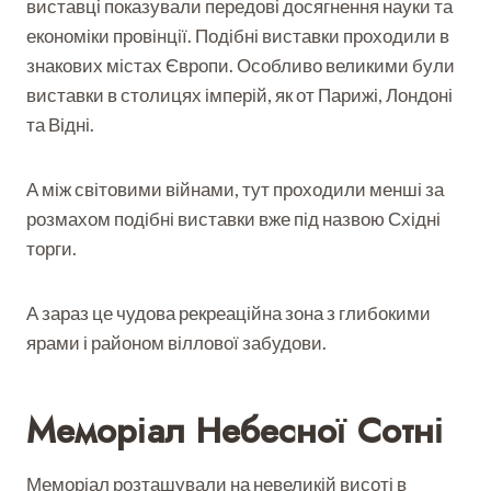
виставці показували передові досягнення науки та
економіки провінції. Подібні виставки проходили в
знакових містах Європи. Особливо великими були
виставки в столицях імперій, як от Парижі, Лондоні
та Відні.
А між світовими війнами, тут проходили менші за
розмахом подібні виставки вже під назвою Східні
торги.
А зараз це чудова рекреаційна зона з глибокими
ярами і районом віллової забудови.
Меморіал Небесної Сотні
Меморіал розташували на невеликій висоті в