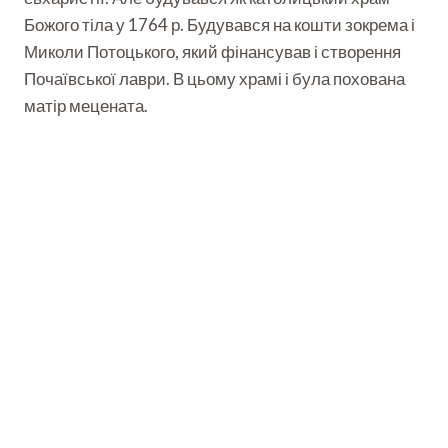
Божого тіла у 1764 р. Будувався на кошти зокрема і
Миколи Потоцького, який фінансував і створення
Почаївської лаври. В цьому храмі і була похована
матір мецената.