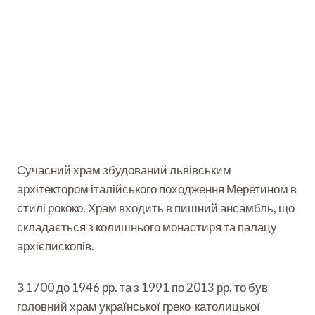
Сучасний храм збудований львівським
архітектором італійського походження Меретином в
стилі рококо. Храм входить в пишний ансамбль, що
складається з колишнього монастиря та палацу
архієпископів.
З 1700 до 1946 рр. та з 1991 по 2013 рр. то був
головний храм української греко-католицької