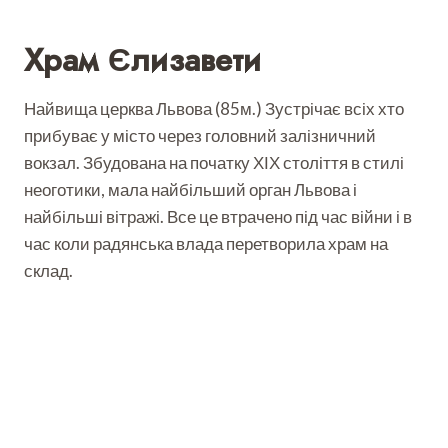
Храм Єлизавети
Найвища церква Львова (85м.) Зустрічає всіх хто
прибуває у місто через головний залізничний
вокзал. Збудована на початку ХІХ століття в стилі
неоготики, мала найбільший орган Львова і
найбільші вітражі. Все це втрачено під час війни і в
час коли радянська влада перетворила храм на
склад.