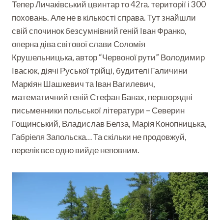
Тепер Личаківський цвинтар то 42га. території і 300
поховань. Але не в кількості справа. Тут знайшли
свій спочинок безсумнівний геній Іван Франко,
оперна діва світової слави Соломія
Крушельницька, автор “Червоної рути” Володимир
Івасюк, діячі Руської трійці, будителі Галичини
Маркіян Шашкевич та Іван Вагилевич,
математичний геній Стефан Банах, першорядні
письменники польської літератури – Северин
Гощинський, Владислав Белза, Марія Конопницька,
Габріеля Запольска… Та скільки не продовжуй,
перелік все одно вийде неповним.