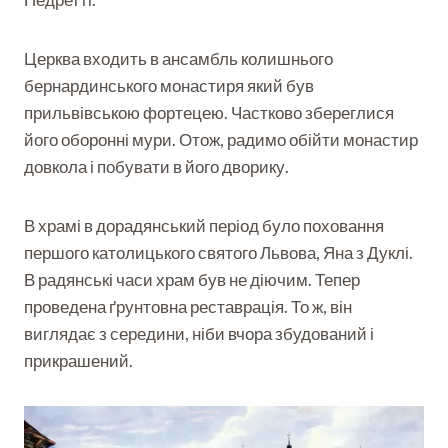
Церква входить в ансамбль колишнього
бернардинського монастиря який був
прильвівською фортецею. Частково збереглися
його оборонні мури. Отож, радимо обійти монастир
довкола і побувати в його дворику.
В храмі в дорадянський період було поховання
першого католицького святого Львова, Яна з Дуклі.
В радянські часи храм був не діючим. Тепер
проведена ґрунтовна реставрація. То ж, він
виглядає з середини, ніби вчора збудований і
прикрашений.