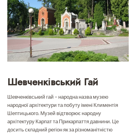
Шевченківський Гай
Шевченківський гай – народна назва музею
народної архітектури та побуту імені Климентія
Шептицького. Музей відтворює народну
архітектуру Карпат та Прикарпаття давнини. Це
досить складний регіон як за різноманітністю