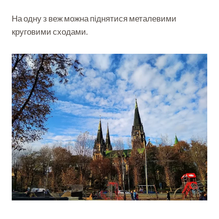
На одну з веж можна піднятися металевими
круговими сходами.