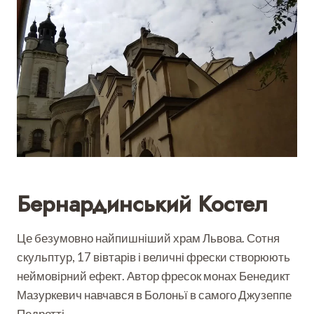
Бернардинський Костел
Це безумовно найпишніший храм Львова. Сотня
скульптур, 17 вівтарів і величні фрески створюють
неймовірний ефект. Автор фресок монах Бенедикт
Мазуркевич навчався в Болоньї в самого Джузеппе
Педретті.