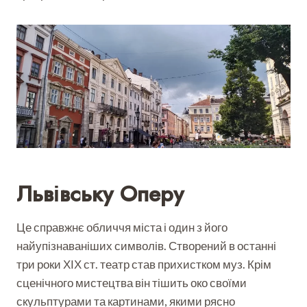
Львівську Оперу
Це справжнє обличчя міста і один з його
найупізнаваніших символів. Створений в останні
три роки ХІХ ст. театр став прихистком муз. Крім
сценічного мистецтва він тішить око своїми
скульптурами та картинами, якими рясно