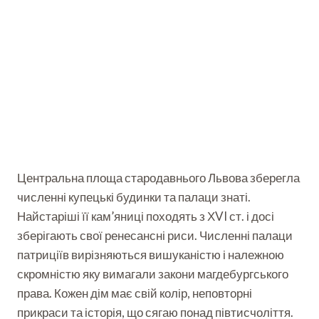
Центральна площа стародавнього Львова зберегла
численні купецькі будинки та палаци знаті.
Найстаріші її кам’яниці походять з ХVI ст. і досі
зберігають свої ренесансні риси. Численні палаци
патриціїв вирізняються вишуканістю і належною
скромністю яку вимагали закони магдебургського
права. Кожен дім має свій колір, неповторні
прикраси та історія, що сягаю понад півтисчоліття.