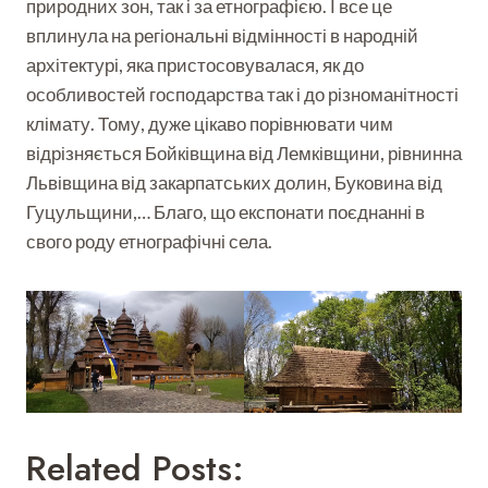
природних зон, так і за етнографією. І все це
вплинула на регіональні відмінності в народній
архітектурі, яка пристосовувалася, як до
особливостей господарства так і до різноманітності
клімату. Тому, дуже цікаво порівнювати чим
відрізняється Бойківщина від Лемківщини, рівнинна
Львівщина від закарпатських долин, Буковина від
Гуцульщини,… Благо, що експонати поєднанні в
свого роду етнографічні села.
Related Posts: