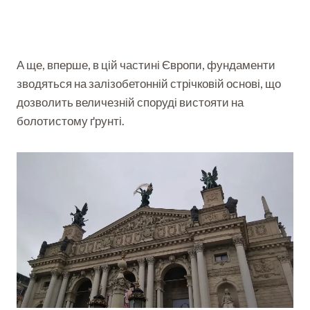
А ще, вперше, в цій частині Європи, фундаменти
зводяться на залізобетонній стрічковій основі, що
дозволить величезній споруді вистояти на
болотистому ґрунті.