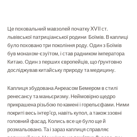
Це поховальний мавзолей початку XVII ст.
львівської патриціанської родини Боїмів. В каплиці
було поховано три покоління роду. Один з Боїмів
був монахом-єзуїтом, і став радником імператора
Китаю. Один з перших європейців, що ґрунтовно
досліджував китайську природу та медицину.
Каплиця збудована Анреасом Бемером в стилі
ренесансу та маньєризму. Неймовірно щедро
прикрашена різьбою по камені і горельєфами. Ними
покриті весь інтер’єр, навіть купол, а також ззовні
головний фасад. Колись все це було ще й
розмальовано. Та і зараз каплиця справляє