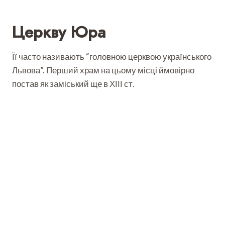
Церкву Юра
Її часто називають “головною церквою українського
Львова”. Перший храм на цьому місці ймовірно
постав як заміський ще в ХІІІ ст.