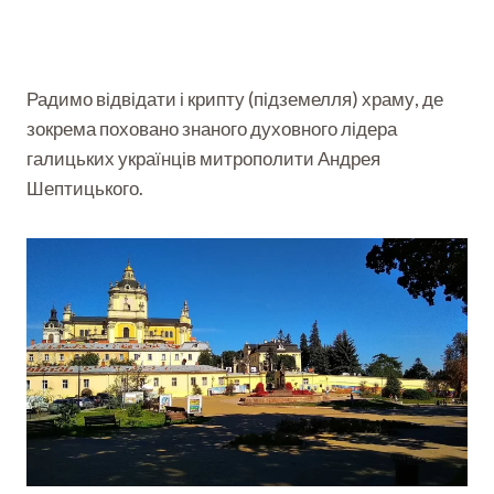
Радимо відвідати і крипту (підземелля) храму, де
зокрема поховано знаного духовного лідера
галицьких українців митрополити Андрея
Шептицького.