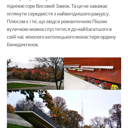
підніжжі гори Високий Замок. Та це не заважає
оглянути середмістя з найвигіднішого ракурсу.
Плюсом є і те, що звідси романтичною Пішою
вуличкою можна спуститися до найбагатшого в
свій час жіночого католицького монастиря ордену
Бенедиктинок.