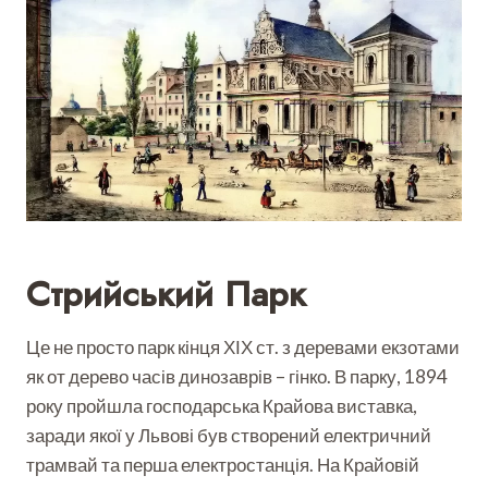
Стрийський Парк
Це не просто парк кінця ХІХ ст. з деревами екзотами
як от дерево часів динозаврів – гінко. В парку, 1894
року пройшла господарська Крайова виставка,
заради якої у Львові був створений електричний
трамвай та перша електростанція. На Крайовій