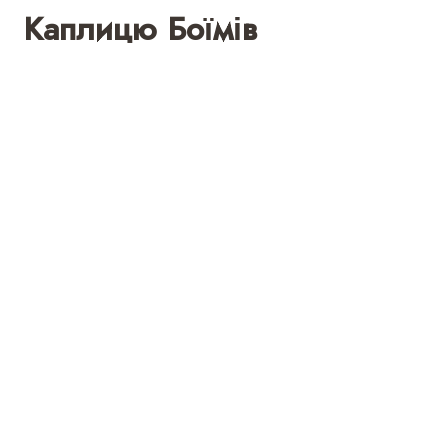
Каплицю Боїмів