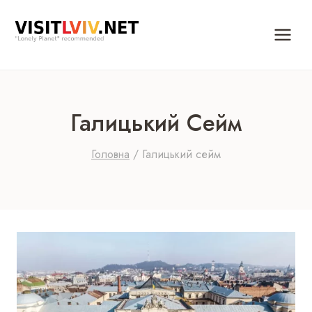
Перейти
до
вмісту
Галицький Сейм
Головна
/
Галицький сейм