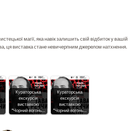
стецької магії, яка навік залишить свій відбиток у вашій
цтва, ця виставка стане невичерпним джерелом натхнення.
Кураторська
Кураторська
екскурсія
екскурсія
виставкою
виставкою
"Чорний вогонь…
"Чорний вогонь…