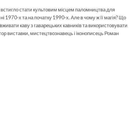
ке встигло стати культовим місцем паломництва для
ні 1970-х та на початку 1990-х. Але в чому ж її магія? Що
вживати каву з гаварецьких кавників та використовувати
ратор виставки, мистецтвознавець і іконописець Роман