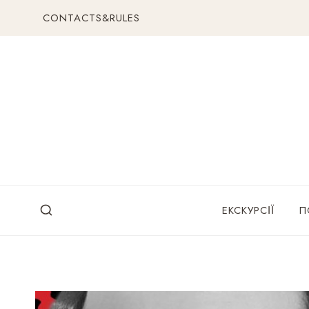
Перейти
CONTACTS&RULES
до
вмісту
ЕКСКУРСІЇ
П