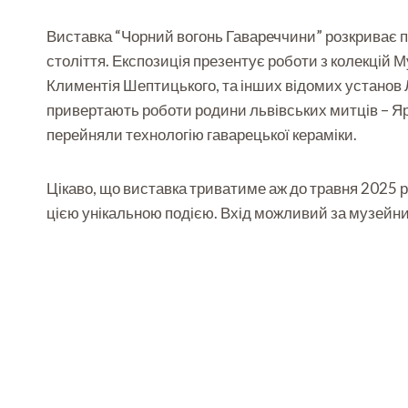
Виставка “Чорний вогонь Гавареччини” розкриває по
століття. Експозиція презентує роботи з колекцій М
Климентія Шептицького, та інших відомих установ Л
привертають роботи родини львівських митців – Яр
перейняли технологію гаварецької кераміки.
Цікаво, що виставка триватиме аж до травня 2025 р
цією унікальною подією. Вхід можливий за музейним