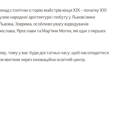
над столітню історію майстрів кінця XIX – початку XXI
узею народної архітектури і побуту у Львові імені
ьвова. Зокрема, особливо увагу відвідувачів
ослава, Ярослави та Мар’яни Мотик, які одні з перших
оку, тому у вас буде достатньо часу, щоб насолодитися
 квитком через інноваційно освітній центр.