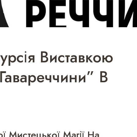
урсія Виставкою
Гавареччини” В
ої Мистецької Магії На