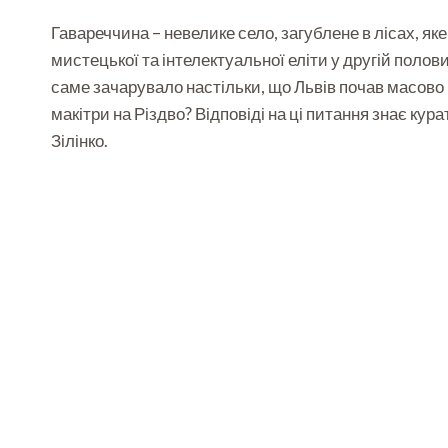
Гавареччина – невелике село, загублене в лісах, я
мистецької та інтелектуальної еліти у другій полови
саме зачарувало настільки, що Львів почав масово 
макітри на Різдво? Відповіді на ці питання знає ку
Зілінко.