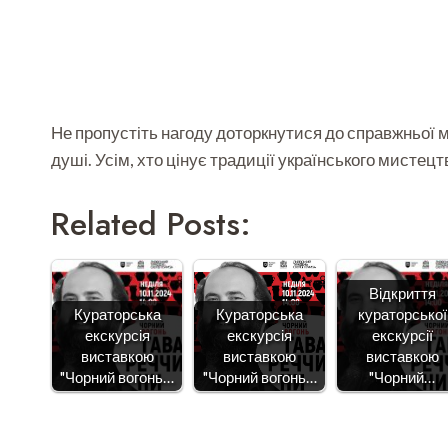
Не пропустіть нагоду доторкнутися до справжньої ми
душі. Усім, хто цінує традиції українського мисте
Related Posts:
Відкриття
Кураторська
Кураторська
кураторської
екскурсія
екскурсія
екскурсії
виставкою
виставкою
виставкою
"Чорний вогонь…
"Чорний вогонь…
"Чорний…