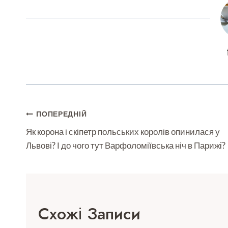
Навігація
ПОПЕРЕДНІЙ
Записів
Як корона і скіпетр польських королів опинилася у
Львові? І до чого тут Варфоломіївська ніч в Парижi?
Схожі Записи