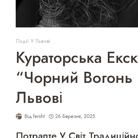
Події У Львові
Кураторська Екск
“Чорний Вогонь 
Львові
Від
fersht
26 Березня, 2025
Потрапте У Світ Традиційн