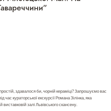
Гавареччини”
ростій, здавалося би, чорній кераміці? Запрошуємо вас
ід час кураторської екскурсії Романа Зілінка, яка
ій виставковій залі Львівського скансену.