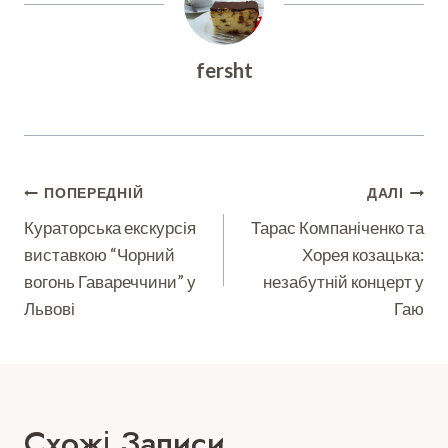
fersht
Навігація
ПОПЕРЕДНІЙ
ДАЛІ
Записів
Кураторська екскурсія
Тарас Компаніченко та
виставкою “Чорний
Хорея козацька:
вогонь Гавареччини” у
незабутній концерт у
Львові
Гаю
Схожі Записи