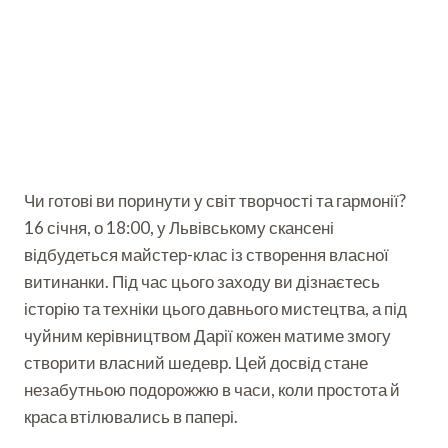
Чи готові ви поринути у світ творчості та гармонії?
16 січня, о 18:00, у Львівському скансені
відбудеться майстер-клас із створення власної
витинанки. Під час цього заходу ви дізнаєтесь
історію та техніки цього давнього мистецтва, а під
чуйним керівництвом Дарії кожен матиме змогу
створити власний шедевр. Цей досвід стане
незабутньою подорожжю в часи, коли простота й
краса втілювались в папері.