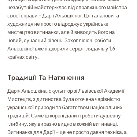
незабутній майстер-клас від справжнього майстра
своєї справи – Дарії Альошкіної. Ця талановита
художниця не просто відроджує українське
мистецтво витинанки, але й виводить його на
новий, сучасний рівень. Захоплюючі роботи
Альошкіної вже підкорили серця глядачів у 16
країнах світу.
Традиції Та Натхнення
Дарія Альошкіна, скульптор зі Львівської Академії
Мистецтв, з дитинства була оточена чарівністю
української природи та багатством національних
традицій. Саме ці корені дали її роботи душевну
глибину, яку виразно видно в кожній витинанці.
Витинанка для Дарії – це не просто давня техніка, а