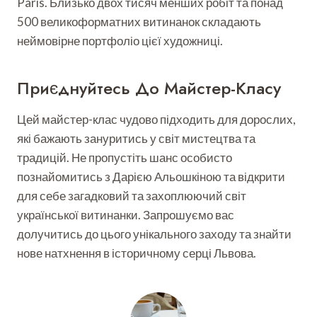
Paris. Близько двох тисяч менших робіт та понад
500 великоформатних витинанок складають
неймовірне портфоліо цієї художниці.
Приєднуйтесь До Майстер-Класу
Цей майстер-клас чудово підходить для дорослих,
які бажають зануритись у світ мистецтва та
традицій. Не пропустіть шанс особисто
познайомитись з Дарією Альошкіною та відкрити
для себе загадковий та захоплюючий світ
української витинанки. Запрошуємо вас
долучитись до цього унікального заходу та знайти
нове натхнення в історичному серці Львова.