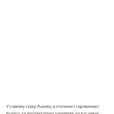
У самому серці Львова, в оточенні старовинних
вулиць та архітектурних шедеврів, на вас чекає