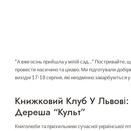
“А вже осінь прийшла у міііій сад…” Постривайте, 
провести насичено та цікаво. Ми підготували добірк
вихідні 17-18 серпня, які неодмінно закарбуються у 
Книжковий Клуб У Львові
Дереша “Культ”
Книголюби та прихильники сучасної української літе