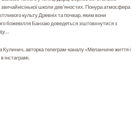
ах звичайнісінької школи дев’яностих. Понура атмосфера
тливого культу Древніх та почвар, яким вони
ого божевілля Банзаю доведеться зіштовхнутися з
зду…
 Кулинич, авторка телеграм-каналу «Меланчине життя і
в інстаграмі.