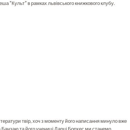
еша “Культ” в рамках львівського книжкового клубу.
літератури твір, хоч з моменту його написання минуло вже
 Банзаю та його учениці Дарці Борхес ми станемо