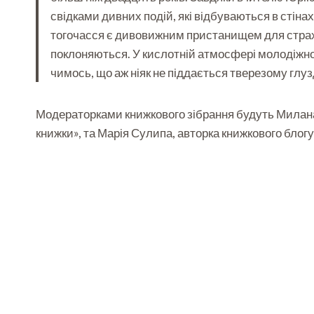
свідками дивних подій, які відбуваються в стін
тогочасся є дивовижним пристанищем для страхі
поклоняються. У кислотній атмосфері молодіжн
чимось, що аж ніяк не піддається тверезому глу
Модераторками книжкового зібрання будуть Милана
книжки», та Марія Сулипа, авторка книжкового блогу 