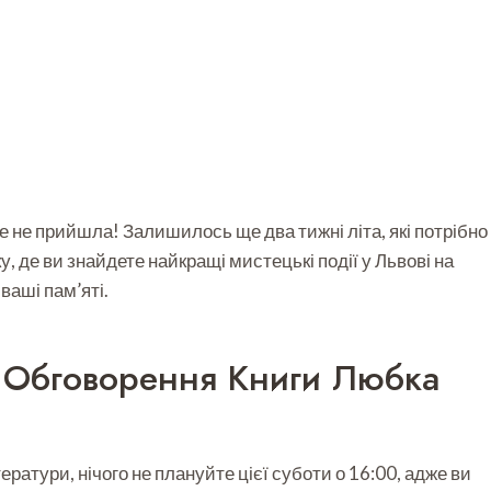
ще не прийшла! Залишилось ще два тижні літа, які потрібно
у, де ви знайдете найкращі мистецькі події у Львові на
ваші пам’яті.
: Обговорення Книги Любка
ратури, нічого не плануйте цієї суботи о 16:00, адже ви