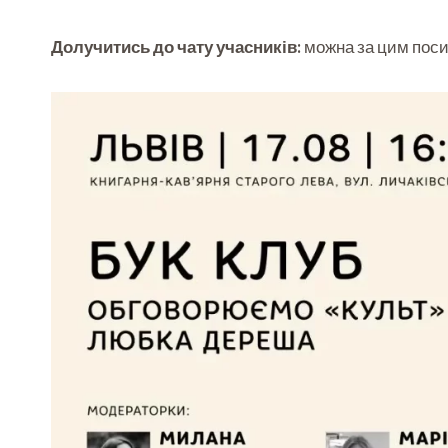
Долучитись до чату учасників:
можна за цим пос