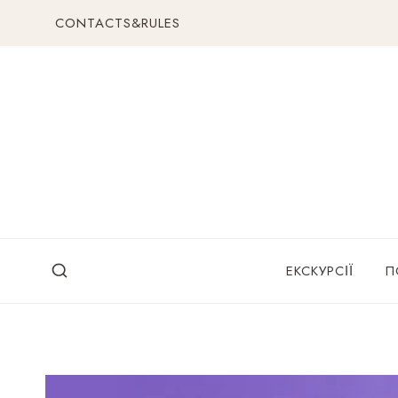
Перейти
CONTACTS&RULES
до
вмісту
ЕКСКУРСІЇ
П