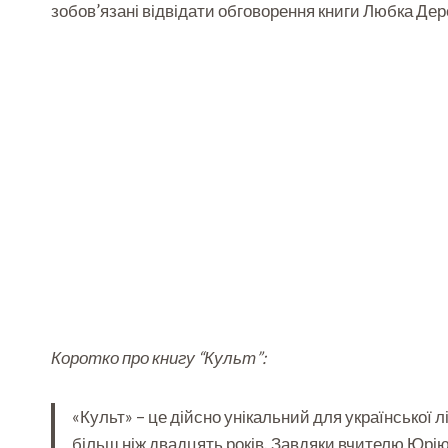
зобов’язані відвідати обговорення книги Любка Дер
Коротко про книгу “Культ”:
«Культ» – це дійсно унікальний для української 
більш ніж двадцять років. Завдяки вчителю Юрію