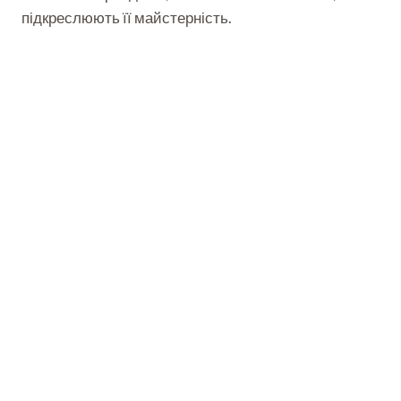
підкреслюють її майстерність.