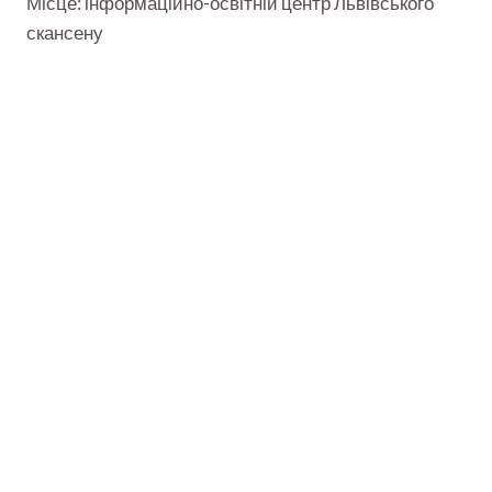
Місце: інформаційно-освітній центр Львівського
скансену