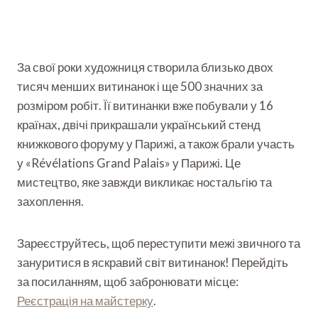
За свої роки художниця створила близько двох
тисяч менших витинанок і ще 500 значних за
розміром робіт. Її витинанки вже побували у 16
країнах, двічі прикрашали український стенд
книжкового форуму у Парижі, а також брали участь
у «Révélations Grand Palais» у Парижі. Це
мистецтво, яке завжди викликає ностальгію та
захоплення.
Зареєструйтесь, щоб переступити межі звичного та
зануритися в яскравий світ витинанок! Перейдіть
за посиланням, щоб забронювати місце:
Реєстрація на майстерку
.