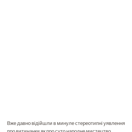
Вже давно відійшли в минуле стереотипні уявлення
про витинанки як про суто народне мистецтво.