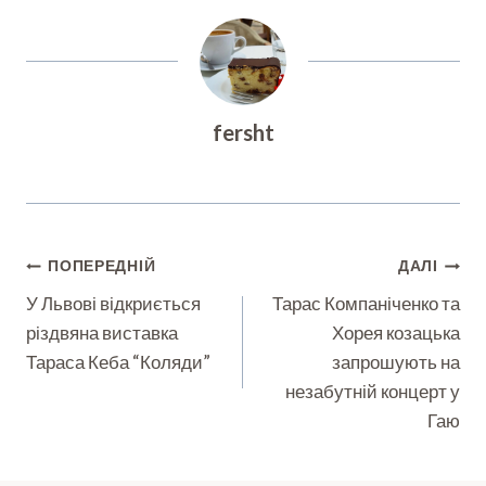
fersht
Навігація
ПОПЕРЕДНІЙ
ДАЛІ
Записів
У Львові відкриється
Тарас Компаніченко та
різдвяна виставка
Хорея козацька
Тараса Кеба “Коляди”
запрошують на
незабутній концерт у
Гаю