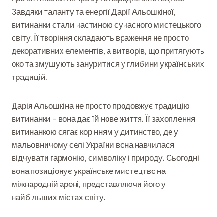
Завдяки таланту та енергії Дарії Альошкіної,
витинанки стали частиною сучасного мистецького
світу. Її творіння складають враження не просто
декоративних елементів, а витворів, що притягують
око та змушують зануритися у глибини українських
традицій.
Дарія Альошкіна не просто продовжує традицію
витинанки – вона дає їй нове життя. Її захоплення
витинанкою сягає корінням у дитинство, де у
мальовничому селі України вона навчилася
відчувати гармонію, символіку і природу. Сьогодні
вона позиціонує українське мистецтво на
міжнародній арені, представляючи його у
найбільших містах світу.