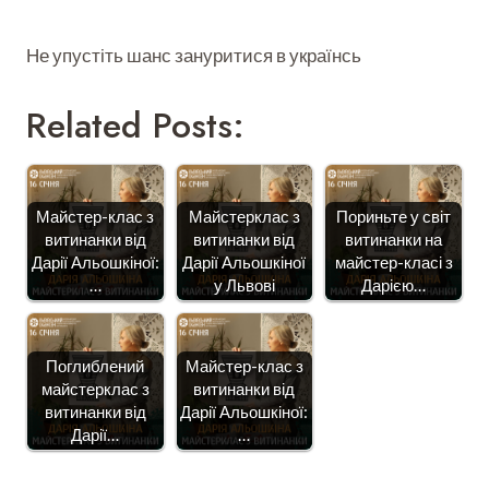
Не упустіть шанс зануритися в українсь
Related Posts:
Майстер-клас з
Майстерклас з
Пориньте у світ
витинанки від
витинанки від
витинанки на
Дарії Альошкіної:
Дарії Альошкіної
майстер-класі з
…
у Львові
Дарією…
Поглиблений
Майстер-клас з
майстерклас з
витинанки від
витинанки від
Дарії Альошкіної:
Дарії…
…