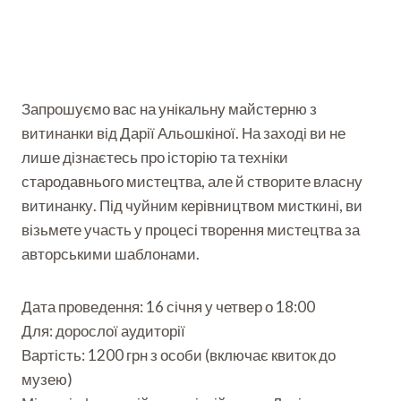
Запрошуємо вас на унікальну майстерню з
витинанки від Дарії Альошкіної. На заході ви не
лише дізнаєтесь про історію та техніки
стародавнього мистецтва, але й створите власну
витинанку. Під чуйним керівництвом мисткині, ви
візьмете участь у процесі творення мистецтва за
авторськими шаблонами.
Дата проведення: 16 січня у четвер о 18:00
Для: дорослої аудиторії
Вартість: 1200 грн з особи (включає квиток до
музею)