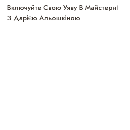
Включуйте Свою Уяву В Майстерні
З Дарією Альошкіною