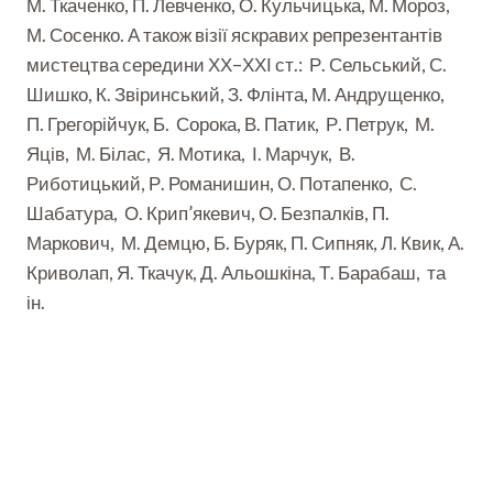
М. Ткаченко, П. Левченко, О. Кульчицька, М. Мороз,
М. Сосенко. А також візії яскравих репрезентантів
мистецтва середини ХХ–ХХІ ст.: Р. Сельський, С.
Шишко, К. Звіринський, З. Флінта, М. Андрущенко,
П. Грегорійчук, Б. Сорока, В. Патик, Р. Петрук, М.
Яців, М. Білас, Я. Мотика, І. Марчук, В.
Риботицький, Р. Романишин, О. Потапенко, С.
Шабатура, О. Крип’якевич, О. Безпалків, П.
Маркович, М. Демцю, Б. Буряк, П. Сипняк, Л. Квик, А.
Криволап, Я. Ткачук, Д. Альошкіна, Т. Барабаш, та
ін.