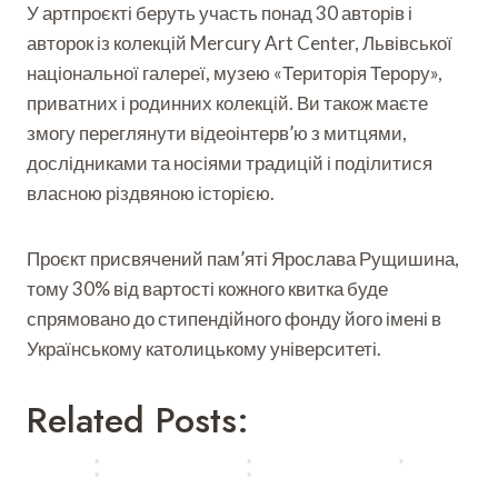
в
в
в
У артпроєкті беруть участь понад 30 авторів і
к
с
і
і
і
у
а
авторок із колекцій Mercury Art Center, Львівської
д
д
д
р
м
національної галереї, музею «Територія Терору»,
в
а
в
с
о
і
т
і
приватних і родинних колекцій. Ви також маєте
у
с
д
и
д
змогу переглянути відеоінтерв’ю з митцями,
в
т
а
3
а
а
і
дослідниками та носіями традицій і поділитися
т
1
т
т
й
и
с
и
власною різдвяною історією.
и
н
2
і
2
м
і
7
ч
0
е
е
Проєкт присвячений пам’яті Ярослава Рущишина,
–
н
–
т
к
2
я
2
тому 30% від вартості кожного квитка буде
р
с
8
1
1
спрямовано до стипендійного фонду його імені в
а
к
г
л
г
н
у
Українському католицькому університеті.
р
ю
р
с
р
у
т
у
п
с
д
о
д
Related Posts:
о
і
н
г
н
р
ї
я
о
я
т
)