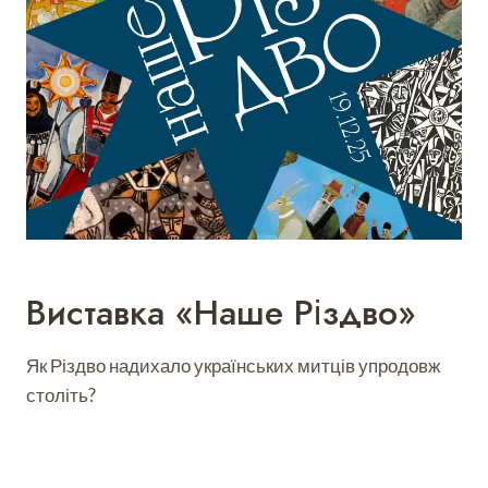
Виставка «Наше Різдво»
Як Різдво надихало українських митців упродовж
століть?