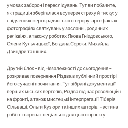
ц
і
ц
умовах заборон і переслідувань. Тут ви побачите,
а
ь
в
ь
п
як традиція зберігалася всупереч страху й тиску: у
к
и
к
і
свідченнях жертв радянського терору, артефактах,
і
х
і
в
в
і
в
фотографіях святкувань у засланні, родинних
м
и
д
и
реліквіях, а також у роботах Якова Гніздовського,
а
х
н
х
р
Л
Олени Кульчицької, Богдана Сороки, Михайла
і
і
і
а
ь
д
у
д
Дзиндри та інших.
ф
в
н
Л
н
о
і
і
ь
і
н
в
Другий блок – від Незалежності до сьогодення –
у
в
у
у
з
Л
о
Л
розкриває повернення Різдва в публічний простір і
Л
а
ь
в
ь
його сучасні прочитання. Тут зібрані документації
ь
2
в
і
в
в
г
перших міських вертепів, Різдва під час революцій і
о
:
о
о
о
в
щ
в
на фронті, а також мистецькі інтерпретації Тіберія
в
д
і
о
і
Сільваші, Ольги Кузюри та інших авторів. Частина
і
и
:
в
:
:
н
робіт створена спеціально для цього проєкту.
щ
і
щ
я
и
о
д
о
к
(