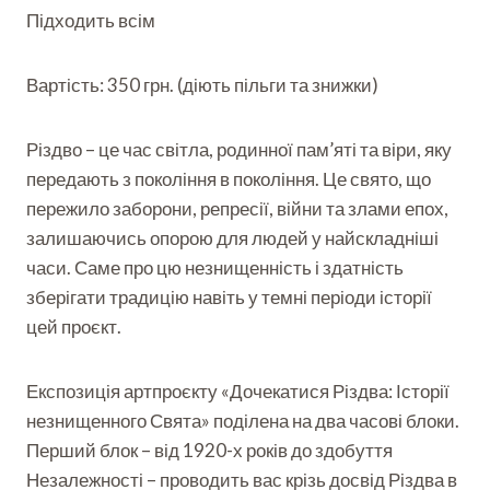
Підходить всім
Вартість: 350 грн. (діють пільги та знижки)
Різдво – це час світла, родинної пам’яті та віри, яку
передають з покоління в покоління. Це свято, що
пережило заборони, репресії, війни та злами епох,
залишаючись опорою для людей у найскладніші
Б
л
часи. Саме про цю незнищенність і здатність
а
зберігати традицію навіть у темні періоди історії
г
М
цей проєкт.
о
и
д
с
і
М
т
М
Експозиція артпроєкту «Дочекатися Різдва: Історії
й
и
е
и
незнищенного Свята» поділена на два часові блоки.
н
с
ц
с
и
Перший блок – від 1920-х років до здобуття
т
ь
т
й
е
к
е
Незалежності – проводить вас крізь досвід Різдва в
н