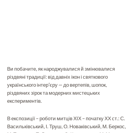
Ви побачите, як народжувалися й змінювалися
різдвяні традиції: від давніх ікон і святкового
українського інтер’єру — до вертепів, шопок,
різдвяних зірок та модерних мистецьких
експериментів.
В експозиції – роботи митців ХІХ – початку ХХ ст.: С.
Васильківський, І. Труш, О. Новаківський, М. Беркос,