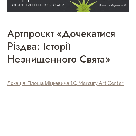
Артпроєкт «Дочекатися
Різдва: Історії
Незнищенного Свята»
Локація: Площа Міцкевича 10, Mercury Art Center