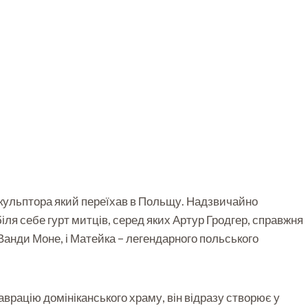
 скульптора який переїхав в Польщу. Надзвичайно
іля себе гурт митців, серед яких Артур Гродгер, справжня
Ванди Моне, і Матейка – легендарного польського
рацію домініканського храму, він відразу створює у