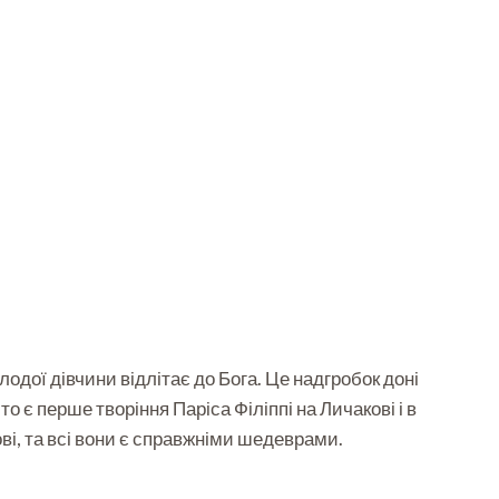
одої дівчини відлітає до Бога. Це надгробок доні
 є перше творіння Паріса Філіппі на Личакові і в
ві, та всі вони є справжніми шедеврами.