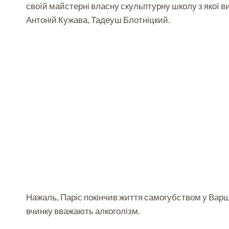
своїй майстерні власну скульптурну школу з якої 
Антоній Кужава, Тадеуш Блотніцкий.
Нажаль, Паріс покінчив життя самогубством у Варш
вчинку вважають алкоголізм.