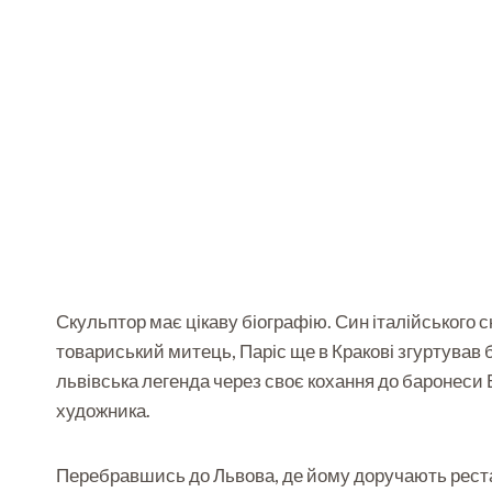
Скульптор має цікаву біографію. Син італійського
товариський митець, Паріс ще в Кракові згуртував б
львівська легенда через своє кохання до баронеси 
художника.
Перебравшись до Львова, де йому доручають рестав