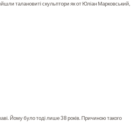
вийшли талановиті скульптори як от Юліан Марковський,
аві. Йому було тоді лише 38 років. Причиною такого