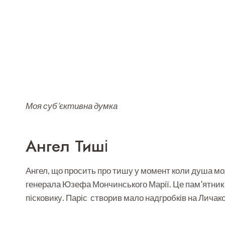
Моя суб’єктивна думка
Ангел Тиші
Ангел, що просить про тишу у момент коли душа мол
генерала Юзефа Мончинського Марії. Це пам’ятник то
пісковику. Паріс створив мало надгробків на Личако