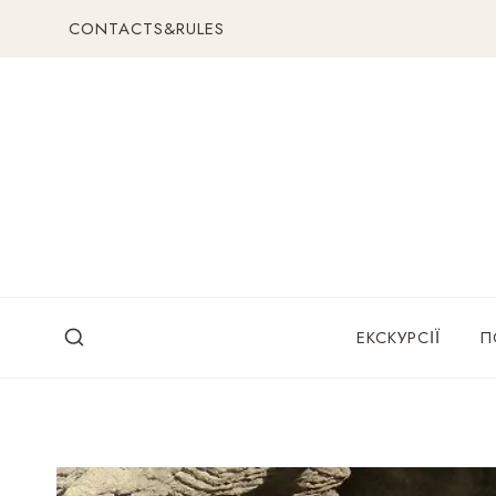
Перейти
CONTACTS&RULES
до
вмісту
ЕКСКУРСІЇ
П