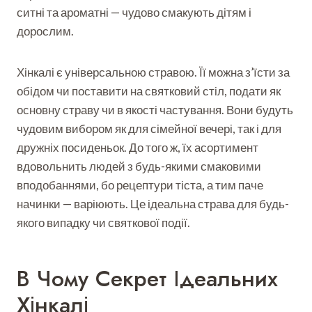
ситні та ароматні — чудово смакують дітям і
дорослим.
Хінкалі є універсальною стравою. Її можна з’їсти за
обідом чи поставити на святковий стіл, подати як
основну страву чи в якості частування. Вони будуть
чудовим вибором як для сімейної вечері, так і для
дружніх посиденьок. До того ж, їх асортимент
вдовольнить людей з будь-якими смаковими
вподобаннями, бо рецептури тіста, а тим паче
начинки — варіюють. Це ідеальна страва для будь-
якого випадку чи святкової події.
В Чому Секрет Ідеальних
Хінкалі