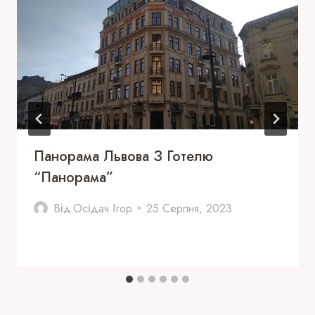
Панорама Львова З Готелю
“Панорама”
Від
Осідач Ігор
25 Серпня, 2023