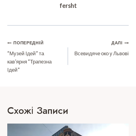
fersht
Навігація
ПОПЕРЕДНІЙ
ДАЛІ
Записів
“Музей Ідей” та
Всевидяче око у Львові
кав’ярня “Трапезна
Ідей”
Схожі Записи