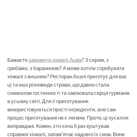
Бажаєте
замовити хінкалі Львів
? З сиром, з
грибами, з бараниною? А може хотіли спробувати
хінкалі з вишнею? Ресторан Ахалі приготує для вас
ці та інші різновиди страви, що давно стала
символом гостинності та завоювала серця гурманів
в усьому світі. Для її приготування
використовуються прості інгредієнти, але сам
процес приготування не є легким. Проте, ці зусилля
виправдані. Кожен, хто хоча б раз куштував
справжні хінкалі, запам’ятає надовго їх смак. Вони