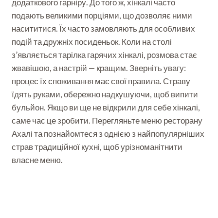
додаткового гарніру. До того ж, хінкалі часто
подають великими порціями, що дозволяє ними
насититися. Їх часто замовляють для особливих
подій та дружніх посиденьок. Коли на столі
з’являється тарілка гарячих хінкалі, розмова стає
жвавішою, а настрій — кращим. Зверніть увагу:
процес їх споживання має свої правила. Страву
їдять руками, обережно надкушуючи, щоб випити
бульйон. Якщо ви ще не відкрили для себе хінкалі,
саме час це зробити. Перегляньте меню ресторану
Ахалі та познайомтеся з однією з найпопулярніших
страв традиційної кухні, щоб урізноманітнити
власне меню.