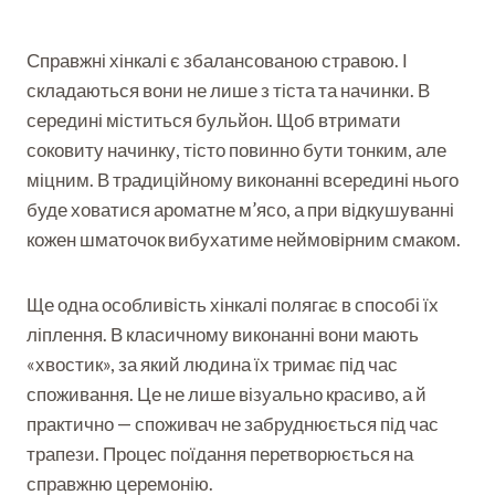
Справжні хінкалі є збалансованою стравою. І
складаються вони не лише з тіста та начинки. В
середині міститься бульйон. Щоб втримати
соковиту начинку, тісто повинно бути тонким, але
міцним. В традиційному виконанні всередині нього
буде ховатися ароматне м’ясо, а при відкушуванні
кожен шматочок вибухатиме неймовірним смаком.
Ще одна особливість хінкалі полягає в способі їх
ліплення. В класичному виконанні вони мають
«хвостик», за який людина їх тримає під час
споживання. Це не лише візуально красиво, а й
практично — споживач не забруднюється під час
трапези. Процес поїдання перетворюється на
справжню церемонію.