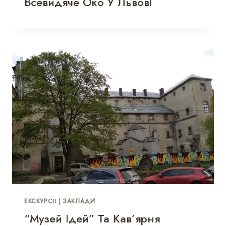
Всевидяче Око У Львові
ЕКСКУРСІЇ
|
ЗАКЛАДИ
“Музей Ідей” Та Кав’ярня