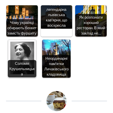
Атляс -
легендарна
львівська
Як розпізнати
кав'ярня, що
Чому українці
хороший
воскресла
обирають бенкет
ресторан. В який
замість фуршету
заклад не…
Неординарні
Соломія
пам'ятки
Крушельницьк
Личаківського
а
кладовища