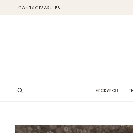
Перейти
CONTACTS&RULES
до
вмісту
ЕКСКУРСІЇ
П