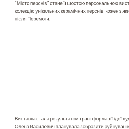
“Місто перснів” стане її шостою персональною вист
колекцію унікальних керамічних перснів, кожен з я
після Перемоги.
Виставка стала результатом трансформації ідеї ху
Олена Василевич планувала зобразити руйнування т