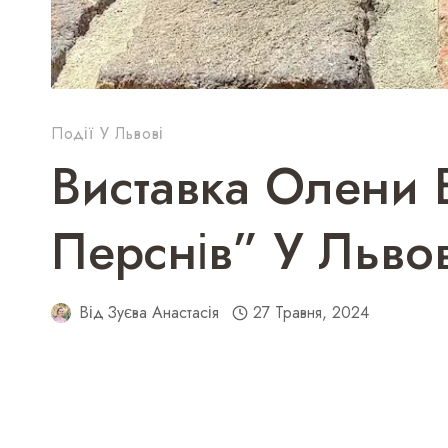
Події У Львові
Виставка Олени 
Перснів” У Львов
Від
Зуєва Анастасія
27 Травня, 2024