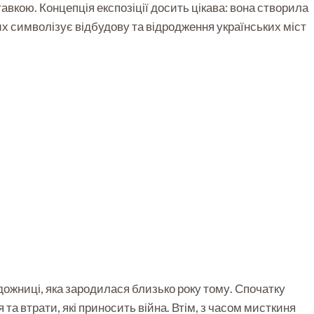
авкою. Концепція експозіції досить цікава: вона створила
ких символізує відбудову та відродження українських міст
дожниці, яка зародилася близько року тому. Спочатку
а втрати, які приносить війна. Втім, з часом мисткиня