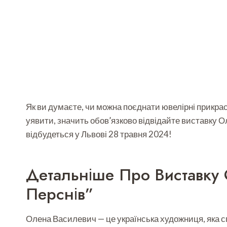
Як ви думаєте, чи можна поєднати ювелірні прикра
уявити, значить обов’язково відвідайте виставку Ол
відбудеться у Львові 28 травня 2024!
Детальніше Про Виставку 
Перснів”
Олена Василевич — це українська художниця, яка сп