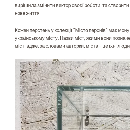
вирішила змінити вектор своєї роботи, та створити
нове життя.
Кожен перстень у колекції “Місто перснів” має мо
українському місту. Назви міст, якими вони позначен
міст, адже, за словами авторки, міста – це їхні люди