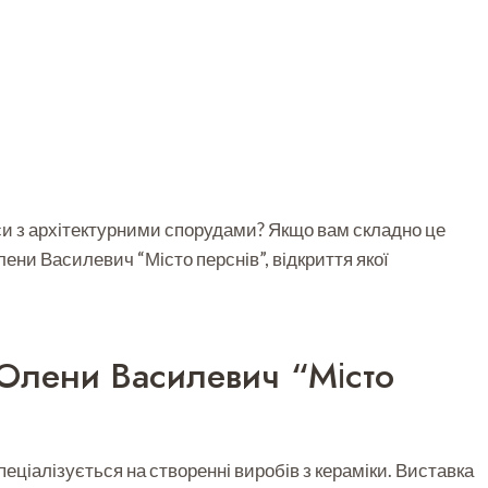
си з архітектурними спорудами? Якщо вам складно це
ени Василевич “Місто перснів”, відкриття якої
Олени Василевич “Місто
еціалізується на створенні виробів з кераміки. Виставка