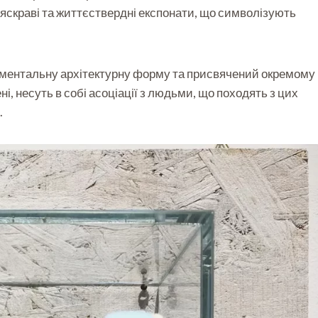
 яскраві та життєствердні експонати, що символізують
нументальну архітектурну форму та присвячений окремому
і, несуть в собі асоціації з людьми, що походять з цих
.