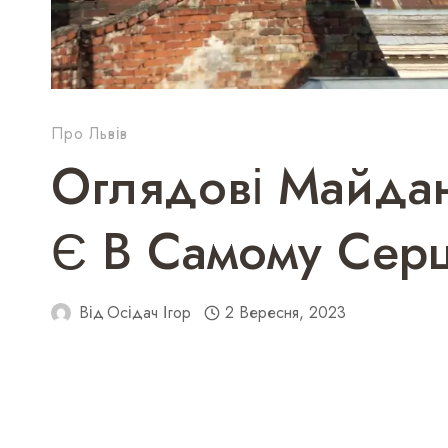
Про Львів
Оглядові Майда
Є В Самому Серц
Від
Осідач Ігор
2 Вересня, 2023