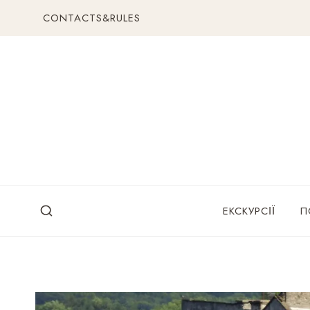
Перейти
CONTACTS&RULES
до
вмісту
ЕКСКУРСІЇ
П