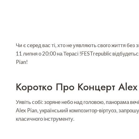
Чи є серед вас ті, хто не уявляють свого життя без 
11 липня о 20:00 на Терасі !FESTrepublic відбудетьс
Pian!
Коротко Про Концерт Alex 
Уявіть собі: зоряне небо над головою, панорама вечі
Alex Pian, український композитор-віртуоз, запрош
класичного інструменту.