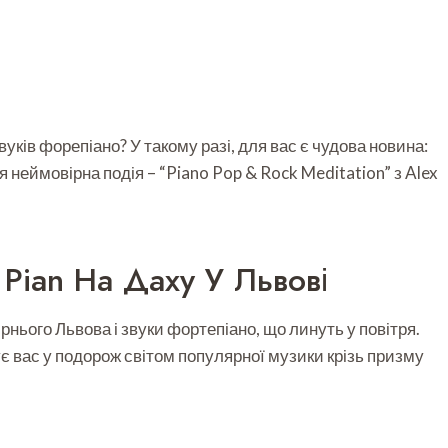
звуків форепіано? У такому разі, для вас є чудова новина:
я неймовірна подія – “Piano Pop & Rock Meditation” з Alex
Pian На Даху У Львові
рнього Львова і звуки фортепіано, що линуть у повітря.
ує вас у подорож світом популярної музики крізь призму