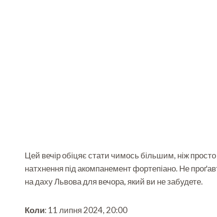
Цей вечір обіцяє стати чимось більшим, ніж просто
натхнення під акомпанемент фортепіано. Не проґавт
на даху Львова для вечора, який ви не забудете.
Коли
: 11 липня 2024, 20:00