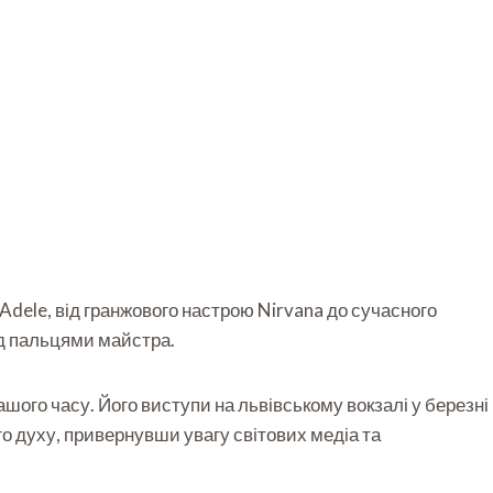
Adele, від гранжового настрою Nirvana до сучасного
під пальцями майстра.
нашого часу. Його виступи на львівському вокзалі у березні
о духу, привернувши увагу світових медіа та