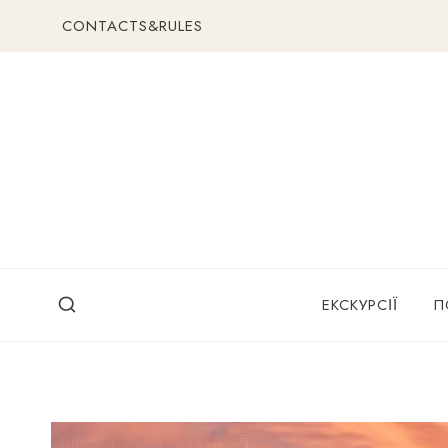
Перейти
CONTACTS&RULES
до
вмісту
ЕКСКУРСІЇ
П