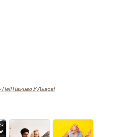
y Heil Наживо У Львові
рк
ий