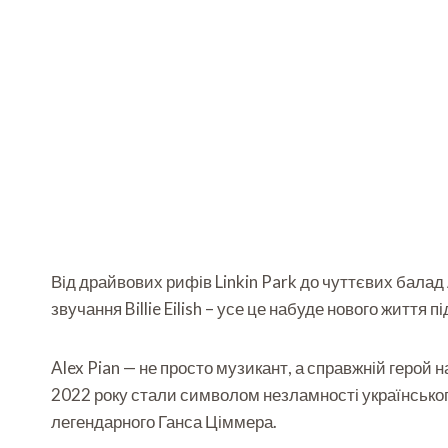
Від драйвових рифів Linkin Park до чуттєвих балад 
звучання Billie Eilish – усе це набуде нового життя 
Alex Pian — не просто музикант, а справжній герой 
2022 року стали символом незламності українськог
легендарного Ганса Ціммера.