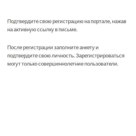
Подтвердите свою регистрацию на портале, нажав
на активную ссылку в письме.
После регистрации заполните анкету и
подтвердите свою личность. Зарегистрироваться
могут только совершеннолетние пользователи.