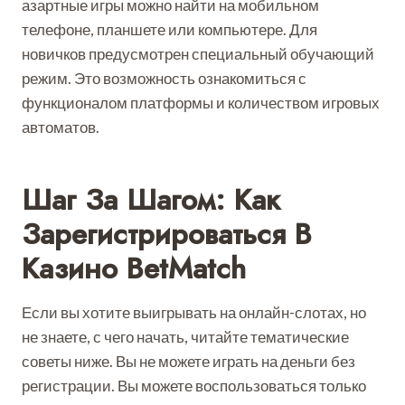
азартные игры можно найти на мобильном
телефоне, планшете или компьютере. Для
новичков предусмотрен специальный обучающий
режим. Это возможность ознакомиться с
функционалом платформы и количеством игровых
автоматов.
Шаг За Шагом: Как
Зарегистрироваться В
Казино BetMatch
Если вы хотите выигрывать на онлайн-слотах, но
не знаете, с чего начать, читайте тематические
советы ниже. Вы не можете играть на деньги без
регистрации. Вы можете воспользоваться только