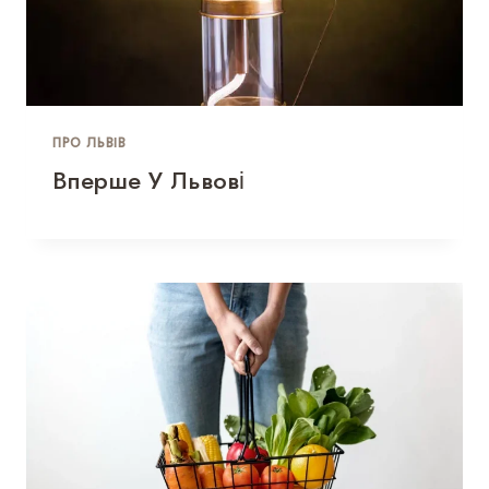
ПРО ЛЬВІВ
Вперше У Львові