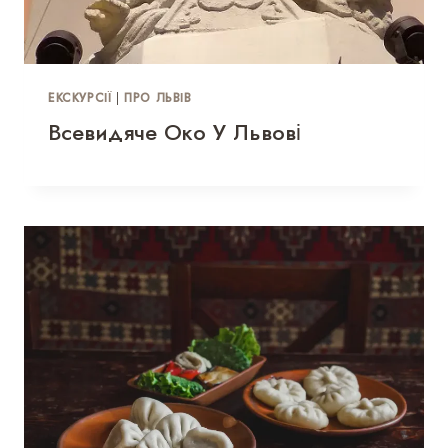
ЕКСКУРСІЇ
|
ПРО ЛЬВІВ
Всевидяче Око У Львові