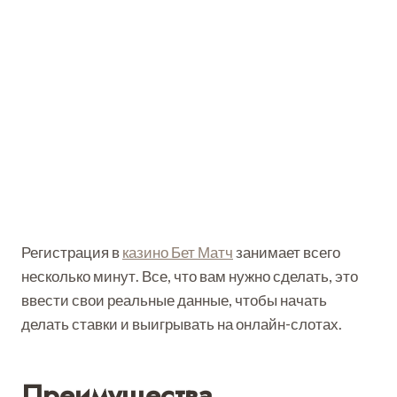
Регистрация в
казино Бет Матч
занимает всего
несколько минут. Все, что вам нужно сделать, это
ввести свои реальные данные, чтобы начать
делать ставки и выигрывать на онлайн-слотах.
Преимущества