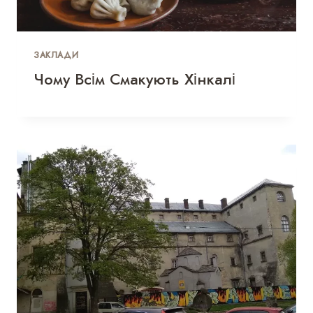
ЗАКЛАДИ
Чому Всім Смакують Хінкалі