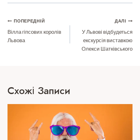
Навігація
ПОПЕРЕДНІЙ
ДАЛІ
Записів
Вілла гіпсових королів
У Львові відбудеться
Львова
екскурсія виставкою
Олекси Шатківського
Схожі Записи