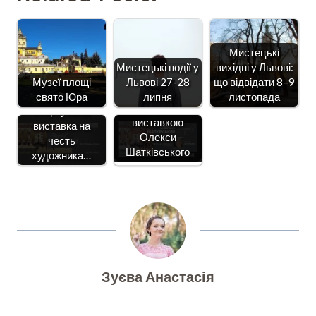
Мистецькі
Мистецькі події у
вихідні у Львові:
У Львові
Музеї площі
Львові 27-28
що відвідати 8–9
відбудеться
У Львові
свято Юра
липня
листопада
екскурсія
стартувала
виставкою
виставка на
Олекси
честь
Шатківського
художника…
Зуєва Анастасія