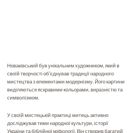
Новаківський був унікальним художником, який в
своїй творчості об’єднував традиції народного
мистецтва з елементами модернізму. Його картини
виділяються яскравими кольорами, виразністю та
символізмом.
У своїй мистецькій практиці митець активно
досліджував теми народної культури, історії
України та біблійної міфології. Він створив багатий