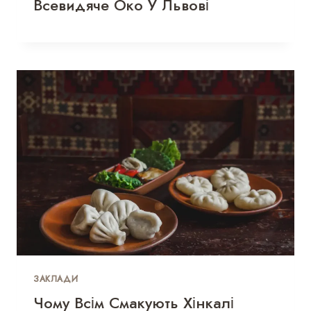
Всевидяче Око У Львові
ЗАКЛАДИ
Чому Всім Смакують Хінкалі