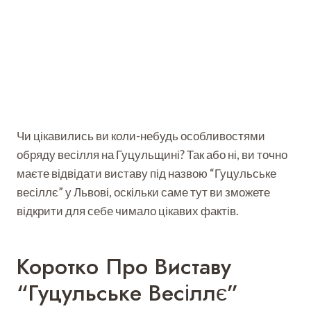
Чи цікавились ви коли-небудь особливостями
обряду весілля на Гуцульщині? Так або ні, ви точно
маєте відвідати виставу під назвою “Гуцульське
весіллє” у Львові, оскільки саме тут ви зможете
відкрити для себе чимало цікавих фактів.
Коротко Про Виставу
“Гуцульське Весіллє”