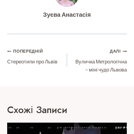
Зуєва Анастасія
Навігація
ПОПЕРЕДНІЙ
ДАЛІ
Записів
Стереотипи про Львів
Вуличка Метрологічна
– міні чудо Львова
Схожі Записи