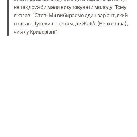
не так дружби мали викуповувати молоду. Тому
я казав: “Стоп! Ми вибираємо один варіант, який
описав Шухевич, і це там, де Жаб’є (Верховина),
чи як у Криворівні”.