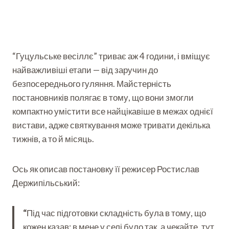
“Гуцульське весіллє” триває аж 4 години, і вміщує
найважливіші етапи — від заручин до
безпосереднього гуляння. Майстерність
постановників полягає в тому, що вони змогли
компактно умістити все найцікавіше в межах однієї
вистави, адже святкування може тривати декілька
тижнів, а то й місяць.
Ось як описав постановку її режисер Ростислав
Держипільський:
“
Під час підготовки складність була в тому, що
кожен казав: в мене у селі було так, а чекайте, тут