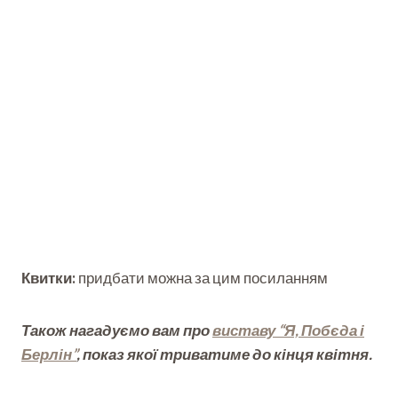
Квитки:
придбати можна за цим посиланням
Також нагадуємо вам про
виставу “Я, Побєда і
Берлін”
, показ якої триватиме до кінця квітня.