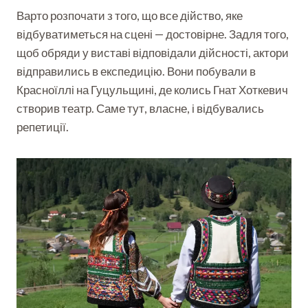
Варто розпочати з того, що все дійство, яке
відбуватиметься на сцені — достовірне. Задля того,
щоб обряди у виставі відповідали дійсності, актори
відправились в експедицію. Вони побували в
Красноїллі на Гуцульщині, де колись Гнат Хоткевич
створив театр. Саме тут, власне, і відбувались
репетиції.