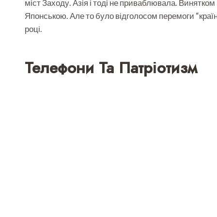
міст Заходу. Азія і тоді не приваблювала. Винятком б
Японською. Але то було відголосом перемоги “краї
році.
Телефони Та Патріотизм