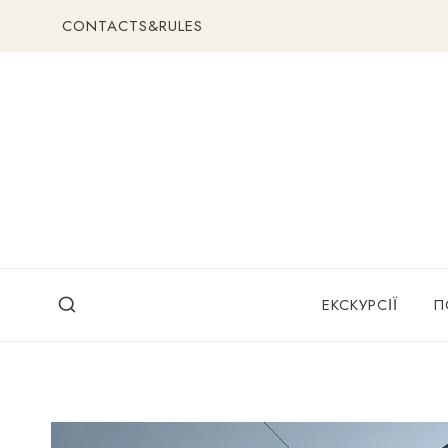
Перейти
CONTACTS&RULES
до
вмісту
ЕКСКУРСІЇ
П