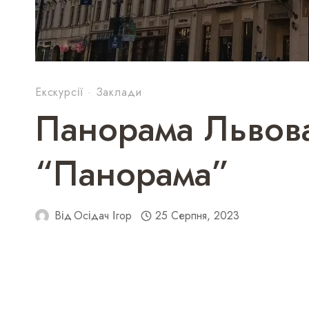
Екскурсії
·
Заклади
Панорама Львова
“Панорама”
Від
Осідач Ігор
25 Серпня, 2023