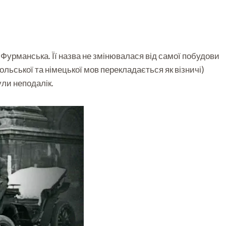
 Фурманська. Її назва не змінювалася від самої побудови
ольської та німецької мов перекладається як візничі)
ли неподалік.