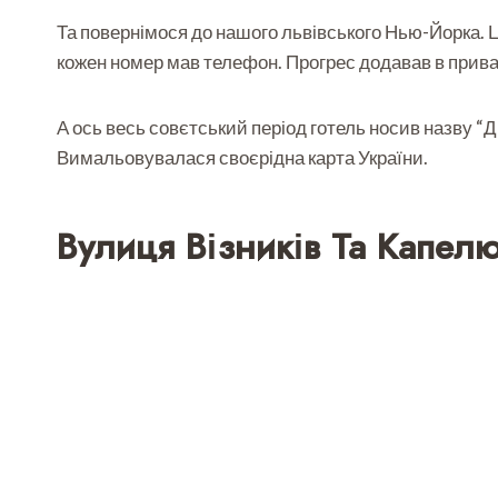
Та повернімося до нашого львівського Нью-Йорка. Ц
кожен номер мав телефон. Прогрес додавав в приваб
А ось весь совєтський період готель носив назву “Дні
Вимальовувалася своєрідна карта України.
Вулиця Візників Та Капел