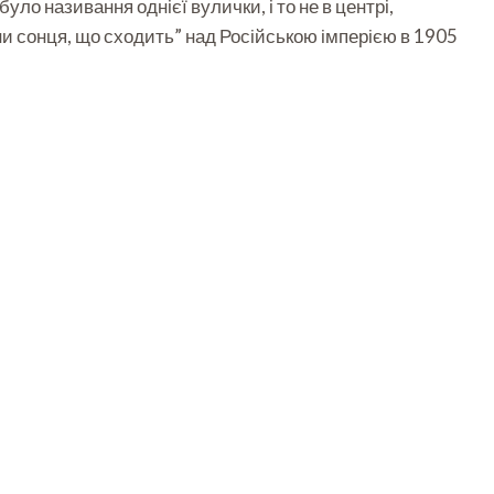
уло називання однієї вулички, і то не в центрі,
ни сонця, що сходить” над Російською імперією в 1905