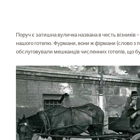
Поруч є затишна вуличка названа в честь візників –
нашого готелю. Фурмани, вони ж фірмани (слово з п
обслуговували мешканців численних готелів, що бу