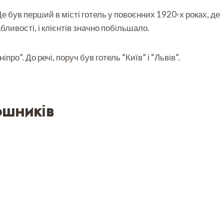
е був перший в місті готель у повоєнних 1920-х роках, де
ливості, і клієнтів значно побільшало.
про”. До речі, поруч був готель “Київ” і “Львів”.
юшників