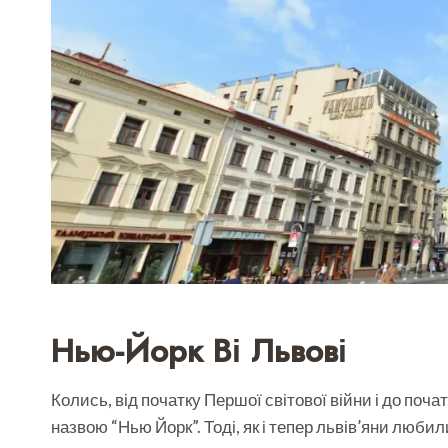
Нью-Йорк Ві Львові
Колись, від початку Першої світової війни і до почат
назвою “Нью Йорк”. Тоді, як і тепер львів’яни люби