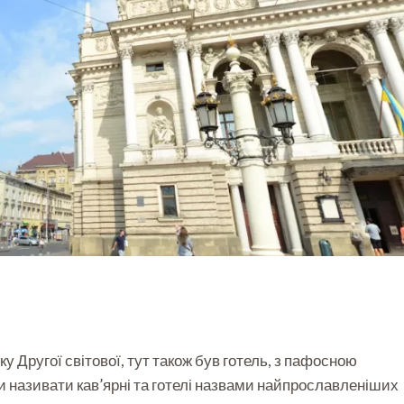
ку Другої світової, тут також був готель, з пафосною
ли називати кав’ярні та готелі назвами найпрославленіших