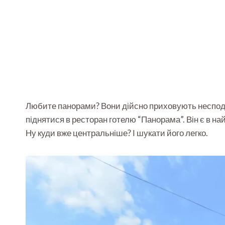
Любите панорами? Вони дійсно приховують несподі
піднятися в ресторан готелю “Панорама”. Він є в н
Ну куди вже центральніше? І шукати його легко.