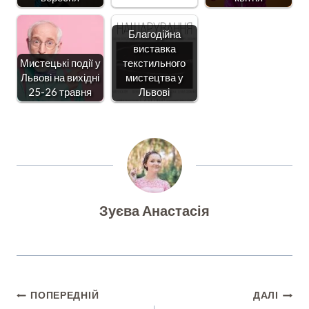
Благодійна
виставка
Мистецькі події у
текстильного
Львові на вихідні
мистецтва у
25-26 травня
Львові
Зуєва Анастасія
Навігація
ПОПЕРЕДНІЙ
ДАЛІ