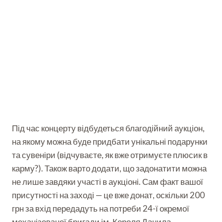
Під час концерту відбудеться благодійний аукціон,
на якому можна буде придбати унікальні подарунки
та сувеніри (відчуваєте, як вже отримуєте плюсик в
карму?). Також варто додати, що задонатити можна
не лише завдяки участі в аукціоні. Сам факт вашої
присутності на заході — це вже донат, оскільки 200
грн за вхід передадуть на потреби 24-ї окремої
механізованої бригади ім. Короля Данила.