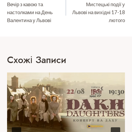
Записів
Вечір з кавою та
Мистецькі події у
настолками на День
Львові на вихідні 17-18
Валентина у Львові
лютого
Схожі Записи