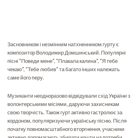
Засновником і незмінним натхненником гурту є
композитор Володимир Домшинський. Популярні
пісні “Поведи мене”, “Плакала калина”, “Я тебе
чекаю”, “Тебе любив” та багато інших належать
саме його перу.
Музиканти неодноразово відвідували схід України з
волонтерськими місіями, даруючи захисникам
свою творчість. Також гурт активно гастролює за
кордоном, популяризуючи українську пісню. Після
початку повномасштабного вторгнення, учасники
активно допомагають збирати кошти на потреби