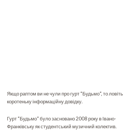
Якщо раптом ви не чули про гурт “Будьмо”, то ловіть
коротеньку інформаційну довідку.
Гурт “Будьмо” було засновано 2008 року в Івано-
Франківську як студентський музичний колектив.