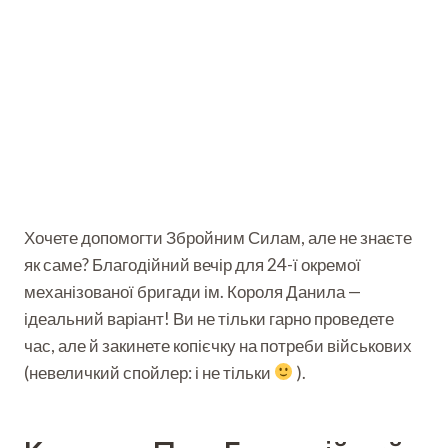
Хочете допомогти Збройним Силам, але не знаєте
як саме? Благодійний вечір для 24-ї окремої
механізованої бригади ім. Короля Данила —
ідеальний варіант! Ви не тільки гарно проведете
час, але й закинете копієчку на потреби військових
(невеличкий спойлер: і не тільки
).