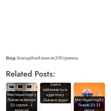
Вхід:
благодійний внесок 200 гривень
Related Posts:
Свято
наближається:
Мистецькі події у
куди піти у
Львові на вихідні
Мистецькі події у
Львові в грудні
31 серпня - 1
Львові 20-21
вересня
квітня